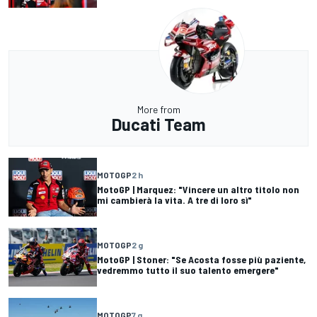
More from
Ducati Team
MOTOGP
2 h
MotoGP | Marquez: "Vincere un altro titolo non
mi cambierà la vita. A tre di loro sì"
MOTOGP
2 g
MotoGP | Stoner: "Se Acosta fosse più paziente,
vedremmo tutto il suo talento emergere"
MOTOGP
7 g