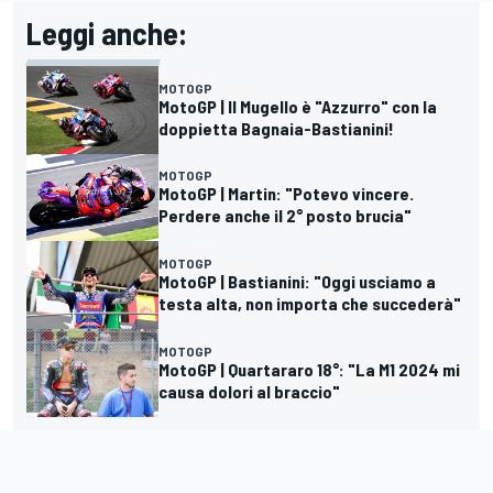
Leggi anche:
MOTOGP
MotoGP | Il Mugello è "Azzurro" con la
doppietta Bagnaia-Bastianini!
MOTOGP
MotoGP | Martin: "Potevo vincere.
Perdere anche il 2° posto brucia"
MOTOGP
MotoGP | Bastianini: "Oggi usciamo a
testa alta, non importa che succederà"
MOTOGP
MotoGP | Quartararo 18°: "La M1 2024 mi
causa dolori al braccio"