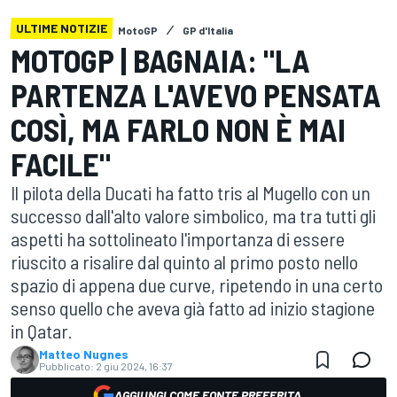
ULTIME NOTIZIE
MotoGP
GP d'Italia
MOTOGP | BAGNAIA: "LA
PARTENZA L'AVEVO PENSATA
COSÌ, MA FARLO NON È MAI
FACILE"
Il pilota della Ducati ha fatto tris al Mugello con un
successo dall'alto valore simbolico, ma tra tutti gli
aspetti ha sottolineato l'importanza di essere
riuscito a risalire dal quinto al primo posto nello
spazio di appena due curve, ripetendo in una certo
senso quello che aveva già fatto ad inizio stagione
in Qatar.
Matteo Nugnes
Pubblicato:
2 giu 2024, 16:37
AGGIUNGI COME FONTE PREFERITA