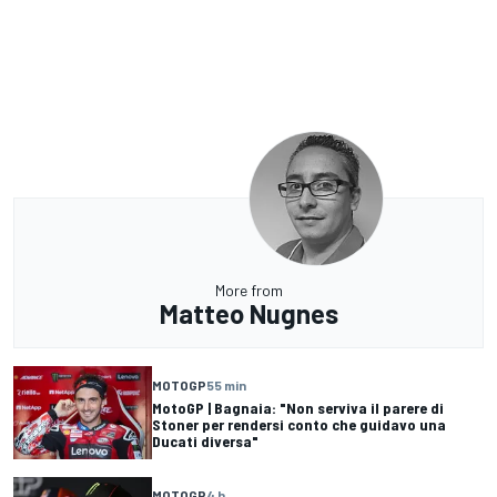
More from
Matteo Nugnes
MOTOGP
55 min
MotoGP | Bagnaia: "Non serviva il parere di
Stoner per rendersi conto che guidavo una
Ducati diversa"
MOTOGP
4 h