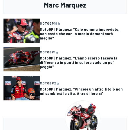
Marc Marquez
MOTOGP
19 h
MotoGP | Márquez: "Calo gomma imprevisto,
non credo che con la media domani sarà
meglio"
MOTOGP
1 g
MotoGP | Márquez: "L'anno scorso facevo la
differenza in punti in cui ora vado un po'
peggio"
MOTOGP
2 g
MotoGP | Marquez: "Vincere un altro titolo non
mi cambierà la vita. A tre di loro sì"