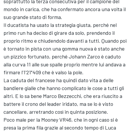
soprattutto la terza consecutiva per il campione del
mondo in carica, che ha confermato ancora una volta il
suo grande stato di forma.
Il ducatista ha usato la strategia giusta, perché nel
primo run ha deciso di girare da solo, prendendo il
proprio ritmo e chiudendolo davanti a tutti. Quando poi
è tornato in pista con una gomma nuova è stato anche
un pizzico fortunato, perché
Johann Zarco
è caduto
alla curva 11 alle sue spalle proprio mentre lui andava a
firmare l'1'21"409 che è valso la pole.
La caduta del francese ha quindi dato vita a delle
bandiere gialle che hanno complicato le cose a tutti gli
altri. E lo sa bene
Marco Bezzecchi
, che era riuscito a
battere il crono del leader iridato, ma se lo è visto
cancellare, arretrando così in quinta posizione.
Poco male per la Mooney VR46, che in ogni caso si è
presa la prima fila grazie al secondo tempo di
Luca