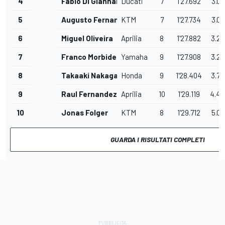
4
Fabio Di Giannantonio
Ducati
7
1'27.692
3.03
5
Augusto Fernandez
KTM
7
1'27.734
3.07
6
Miguel Oliveira
Aprilia
8
1'27.882
3.22
7
Franco Morbidelli
Yamaha
9
1'27.908
3.25
8
Takaaki Nakagami
Honda
9
1'28.404
3.74
9
Raul Fernandez
Aprilia
10
1'29.119
4.4
10
Jonas Folger
KTM
8
1'29.712
5.05
GUARDA I RISULTATI COMPLETI