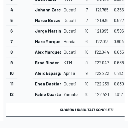
4
Johann Zarco
Ducati
7
1'21.765
0.356
5
Marco Bezzecchi
Ducati
7
1'21.936
0.527
6
Jorge Martin
Ducati
10
1'21.995
0.586
7
Marc Marquez
Honda
6
1'22.013
0.604
8
Alex Marquez
Ducati
10
1'22.044
0.635
9
Brad Binder
KTM
9
1'22.047
0.638
10
Aleix Espargaro
Aprilia
9
1'22.222
0.813
11
Enea Bastianini
Ducati
10
1'22.239
0.830
12
Fabio Quartararo
Yamaha
10
1'22.421
1.012
GUARDA I RISULTATI COMPLETI