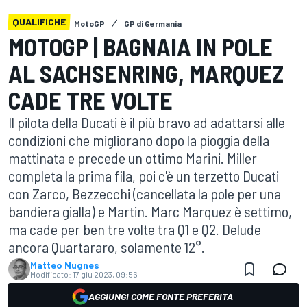
QUALIFICHE
MotoGP
GP di Germania
MOTOGP | BAGNAIA IN POLE
AL SACHSENRING, MARQUEZ
CADE TRE VOLTE
Il pilota della Ducati è il più bravo ad adattarsi alle
condizioni che migliorano dopo la pioggia della
mattinata e precede un ottimo Marini. Miller
completa la prima fila, poi c'è un terzetto Ducati
con Zarco, Bezzecchi (cancellata la pole per una
bandiera gialla) e Martin. Marc Marquez è settimo,
ma cade per ben tre volte tra Q1 e Q2. Delude
ancora Quartararo, solamente 12°.
Matteo Nugnes
Modificato:
17 giu 2023, 09:56
AGGIUNGI COME FONTE PREFERITA