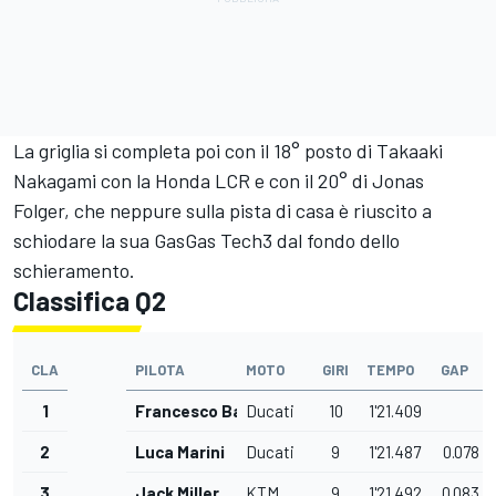
La griglia si completa poi con il 18° posto di
Takaaki
Nakagami
con la Honda LCR e con il 20° di
Jonas
Folger
, che neppure sulla pista di casa è riuscito a
schiodare la sua GasGas Tech3 dal fondo dello
schieramento.
Classifica Q2
CLA
PILOTA
MOTO
GIRI
TEMPO
GAP
1
Francesco Bagnaia
Ducati
10
1'21.409
2
Luca Marini
Ducati
9
1'21.487
0.078
3
Jack Miller
KTM
9
1'21.492
0.083