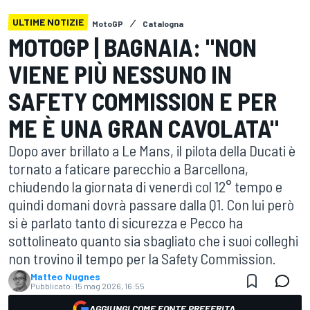
ULTIME NOTIZIE
MotoGP
Catalogna
MOTOGP | BAGNAIA: "NON
VIENE PIÙ NESSUNO IN
SAFETY COMMISSION E PER
ME È UNA GRAN CAVOLATA"
Dopo aver brillato a Le Mans, il pilota della Ducati è
tornato a faticare parecchio a Barcellona,
chiudendo la giornata di venerdì col 12° tempo e
quindi domani dovrà passare dalla Q1. Con lui però
si è parlato tanto di sicurezza e Pecco ha
sottolineato quanto sia sbagliato che i suoi colleghi
non trovino il tempo per la Safety Commission.
Matteo Nugnes
Pubblicato:
15 mag 2026, 16:55
AGGIUNGI COME FONTE PREFERITA