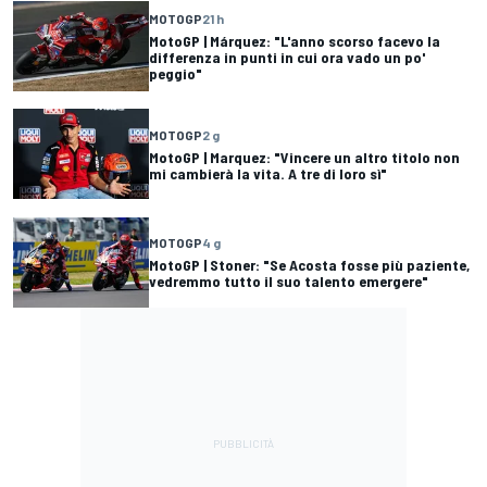
MOTOGP
21 h
MotoGP | Márquez: "L'anno scorso facevo la
differenza in punti in cui ora vado un po'
peggio"
MOTOGP
2 g
MotoGP | Marquez: "Vincere un altro titolo non
mi cambierà la vita. A tre di loro sì"
MOTOGP
4 g
MotoGP | Stoner: "Se Acosta fosse più paziente,
vedremmo tutto il suo talento emergere"