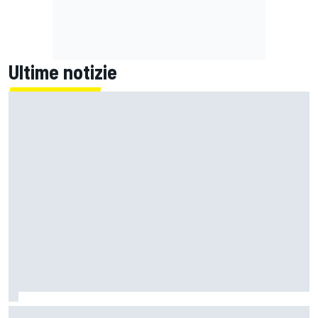
Ultime notizie
MotoGP | Martin domina la Sprint di Silverstone con l'Aprilia