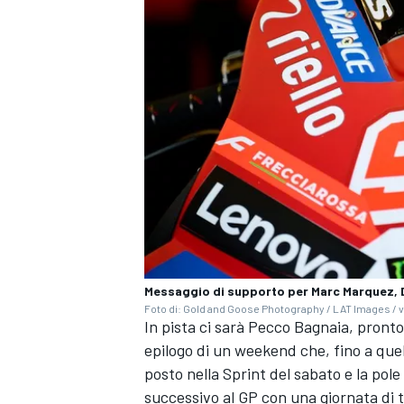
Messaggio di supporto per Marc Marquez, 
Foto di: Gold and Goose Photography / LAT Images / v
ENDURANCE/GT
In pista ci sarà Pecco Bagnaia, pronto
epilogo di un weekend che, fino a quel
posto nella Sprint del sabato e la pol
successivo al GP con una giornata di t