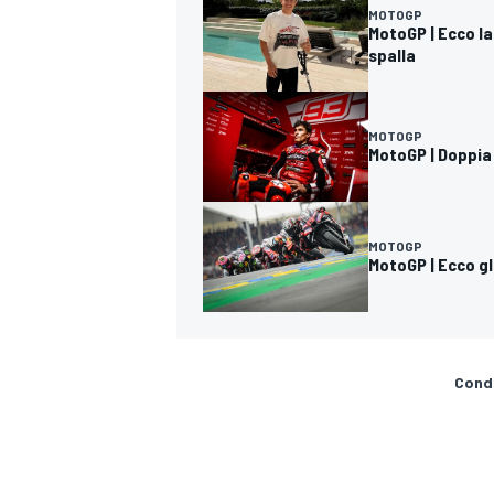
MOTOGP
MotoGP | Ecco la
spalla
MOTOGP
MotoGP | Doppia
MOTOGP
MotoGP | Ecco gl
Condi
RALLY