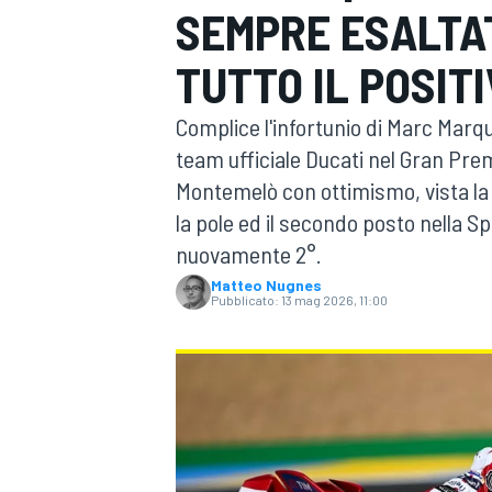
SEMPRE ESALTA
MOTOGP
WEC
TUTTO IL POSITI
Complice l'infortunio di Marc Marq
team ufficiale Ducati nel Gran Pre
Montemelò con ottimismo, vista la
la pole ed il secondo posto nella S
nuovamente 2°.
WRC
Matteo Nugnes
Pubblicato:
13 mag 2026, 11:00