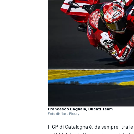
Francesco Bagnaia, Ducati Team
Foto di: Marc Fleury
Il GP di Catalogna è, da sempre, tra le
MONOPOSTO