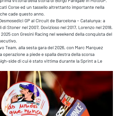
prima vittoria della storia di Borgo Panigale in MotoGP.
ucati Corse ed un tassello altrettanto importante nella
i che cade questo anno.
 Desmosedici GP al Circuit de Barcelona – Catalunya: a
lli di Stoner nel 2007, Dovizioso nel 2017, Lorenzo nel 2018,
 2025 con Gresini Racing nel weekend della conquista del
nsecutivo.
ovo Team, alla sesta gara del 2026, con Marc Marquez
 operazione a piede e spalla destra della scorsa
gh-side di cui è stato vittima durante la Sprint a Le