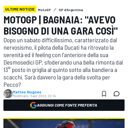
ULTIME NOTIZIE
MotoGP
GP d'Argentina
MOTOGP | BAGNAIA: "AVEVO
BISOGNO DI UNA GARA COSÌ"
Dopo un sabato difficilissimo, caratterizzato dal
nervosismo, il pilota della Ducati ha ritrovato la
serenità ed il feeling con l'anteriore della sua
Desmosedici GP, sfoderando una bella rimonta dal
13° posto in griglia al quinto sotto alla bandiera a
scacchi. Sarà davvero la gara della svolta per
Pecco?
Matteo Nugnes
Modificato:
3 apr 2022, 22:14
AGGIUNGI COME FONTE PREFERITA