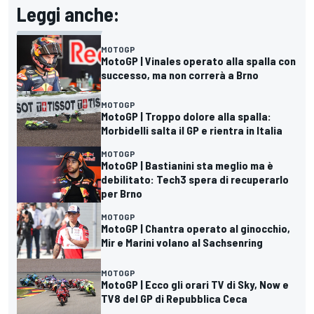
Leggi anche:
MOTOGP
MotoGP | Vinales operato alla spalla con
successo, ma non correrà a Brno
MOTOGP
MotoGP | Troppo dolore alla spalla:
Morbidelli salta il GP e rientra in Italia
MOTOGP
MotoGP | Bastianini sta meglio ma è
debilitato: Tech3 spera di recuperarlo
per Brno
MOTOGP
MotoGP | Chantra operato al ginocchio,
Mir e Marini volano al Sachsenring
MOTOGP
MotoGP | Ecco gli orari TV di Sky, Now e
TV8 del GP di Repubblica Ceca