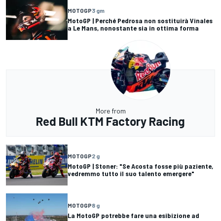
MOTOGP
3 gm
MotoGP | Perché Pedrosa non sostituirà Vinales
a Le Mans, nonostante sia in ottima forma
More from
Red Bull KTM Factory Racing
MOTOGP
2 g
MotoGP | Stoner: "Se Acosta fosse più paziente,
vedremmo tutto il suo talento emergere"
MOTOGP
8 g
La MotoGP potrebbe fare una esibizione ad