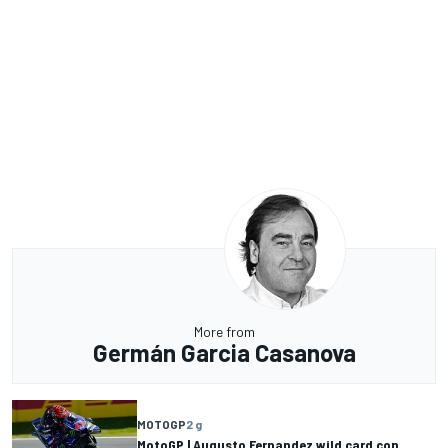
More from
Germán Garcia Casanova
MOTOGP
2 g
MotoGP | Augusto Fernandez wild card con