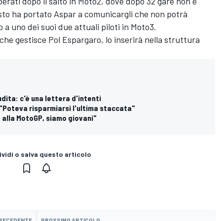
perati dopo il salto in Moto2, dove dopo 32 gare non è
uesto ha portato Aspar a comunicargli che non potrà
o a uno dei suoi due attuali piloti in Moto3.
o che gestisce
Pol Espargaro
, lo inserirà nella struttura
dita: c'è una lettera d'intenti
"Poteva risparmiarsi l'ultima staccata"
a alla MotoGP, siamo giovani"
vidi o salva questo articolo
PRECEDENTE
PROSSIMO ARTICOLO