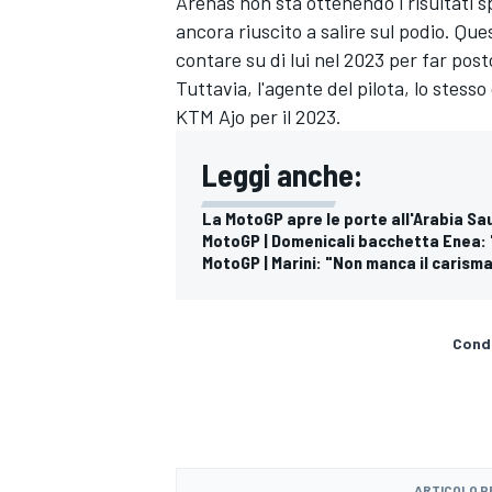
Arenas non sta ottenendo i risultati s
ancora riuscito a salire sul podio. Q
contare su di lui nel 2023 per far post
Tuttavia, l'agente del pilota, lo stess
KTM Ajo per il 2023.
Leggi anche:
La MotoGP apre le porte all'Arabia Sau
MotoGP | Domenicali bacchetta Enea: 
MotoGP | Marini: "Non manca il carism
Condi
RALLY
ARTICOLO 