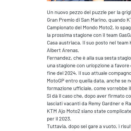
Un nuovo pezzo del puzzle per la grig
Gran Premio di San Marino, quando KT
Campionato del Mondo Moto2, lo spagn
la prossima stagione con il team GasG
Casa austriaca. Il suo posto nel team
Albert Arenas.
Fernandez, che è alla sua sesta stagio
una stagione con un'opzione a favore d
fine del 2024. Il suo attuale compagn
MotoGP entro quella data, anche se no
formazione ufficiale, come vorrebbe il
Si dà il caso che, dopo aver firmato co
lasciati vacanti da
Remy Gardner
e
Ra
KTM Ajo Moto2 siano state complicate e
per il 2023.
Tuttavia, dopo sei gare a vuoto, i risult