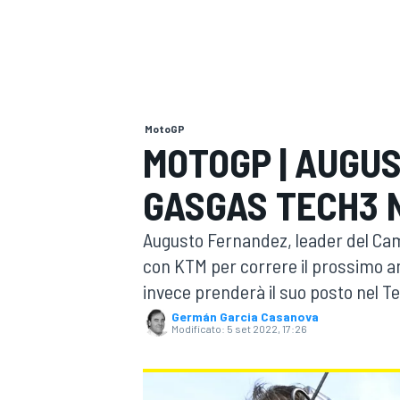
MOTOGP
WEC
MotoGP
MOTOGP | AUGU
GASGAS TECH3 
WRC
Augusto Fernandez, leader del Ca
con KTM per correre il prossimo 
invece prenderà il suo posto nel T
Germán Garcia Casanova
Modificato:
5 set 2022, 17:26