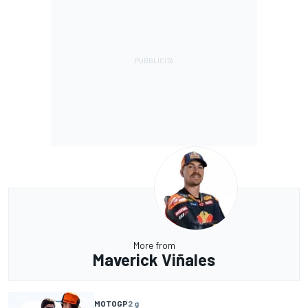
More from
Maverick Viñales
MOTOGP
2 g