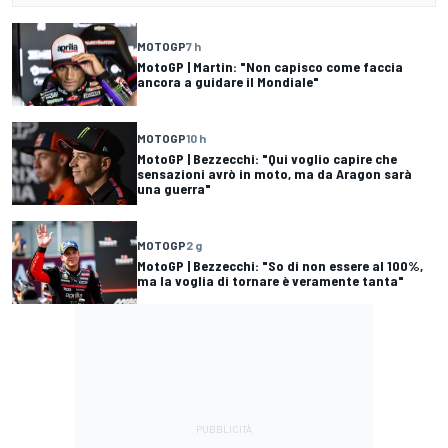
MOTOGP
7 h
MotoGP | Martin: "Non capisco come faccia
ancora a guidare il Mondiale"
MOTOGP
10 h
MotoGP | Bezzecchi: "Qui voglio capire che
sensazioni avrò in moto, ma da Aragon sarà
una guerra"
MOTOGP
2 g
MotoGP | Bezzecchi: "So di non essere al 100%,
ma la voglia di tornare è veramente tanta"