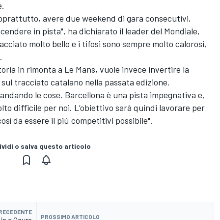
e.
 soprattutto, avere due weekend di gara consecutivi,
endere in pista", ha dichiarato il leader del Mondiale,
cciato molto bello e i tifosi sono sempre molto calorosi,
.
oria in rimonta a Le Mans, vuole invece invertire la
 sul tracciato catalano nella passata edizione.
andando le cose. Barcellona è una pista impegnativa e,
to difficile per noi. L’obiettivo sarà quindi lavorare per
sì da essere il più competitivi possibile".
vidi o salva questo articolo
PRECEDENTE
PROSSIMO ARTICOLO
in e Ogura