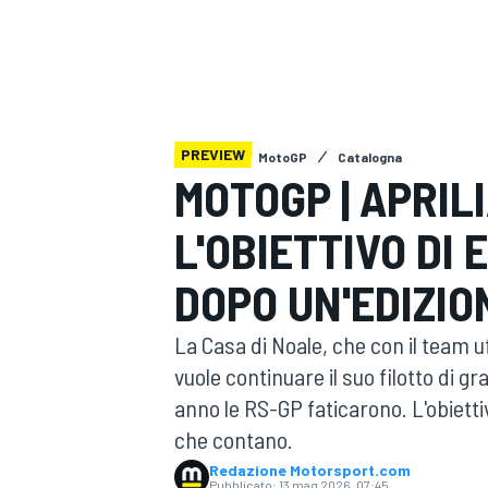
MOTOGP
WEC
PREVIEW
MotoGP
Catalogna
MOTOGP | APRIL
L'OBIETTIVO DI
WRC
DOPO UN'EDIZIO
La Casa di Noale, che con il team uf
vuole continuare il suo filotto di gr
anno le RS-GP faticarono. L'obiettiv
che contano.
Redazione Motorsport.com
Pubblicato:
13 mag 2026, 07:45