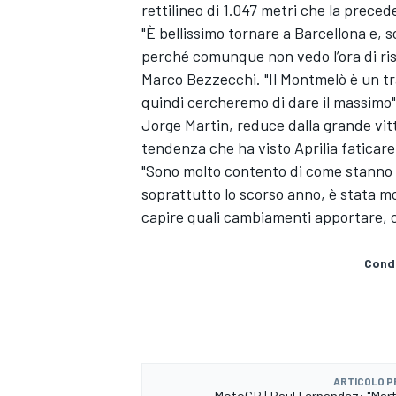
rettilineo di 1.047 metri che la preced
"È bellissimo tornare a Barcellona e,
perché comunque non vedo l’ora di risc
Marco Bezzecchi. "Il Montmelò è un tra
quindi cercheremo di dare il massimo"
Jorge Martin, reduce dalla grande vitt
tendenza che ha visto Aprilia faticare
"Sono molto contento di come stanno 
soprattutto lo scorso anno, è stata mol
capire quali cambiamenti apportare, co
Condi
ENDURANCE/GT
ARTICOLO 
MotoGP | Raul Fernandez: "Mart