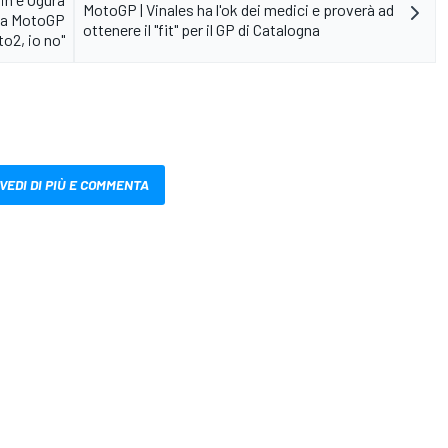
MotoGP | Vinales ha l'ok dei medici e proverà ad
na MotoGP
ottenere il "fit" per il GP di Catalogna
o2, io no"
VEDI DI PIÙ E COMMENTA