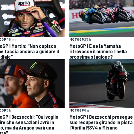
OGP
48 min
MOTOGP
23 h
oGP | Martin: "Non capisco
MotoGP | E se la Yamaha
e faccia ancora a guidare il
ritrovasse il numero 1 nella
diale"
prossima stagione?
OGP
3 h
MOTOGP
6 g
oGP | Bezzecchi: "Qui voglio
MotoGP | Bezzecchi prosegue i
ire che sensazioni avrò in
suo recupero girando in pista
o, ma da Aragon sarà una
l'Aprilia RSV4 a Misano
rra"