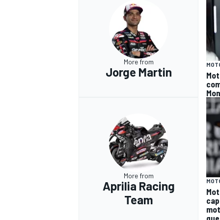
More from
MOT
Jorge Martin
Mot
com
Mon
More from
MOT
Aprilia Racing
Mot
Team
cap
mot
gue