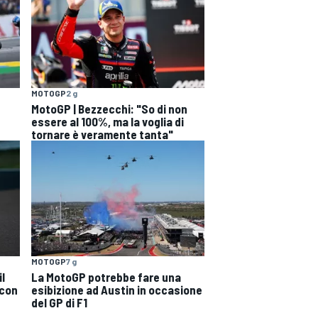
MOTOGP
2 g
MotoGP | Bezzecchi: "So di non
essere al 100%, ma la voglia di
tornare è veramente tanta"
MOTOGP
7 g
l
La MotoGP potrebbe fare una
 con
esibizione ad Austin in occasione
del GP di F1