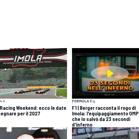
4 h
FORMULA 1
1 g
 Racing Weekend: ecco le date
F1 | Berger racconta il rogo di
segnare per il 2027
Imola: l'equipaggiamento OMP
che lo salvò da 23 secondi
d'inferno