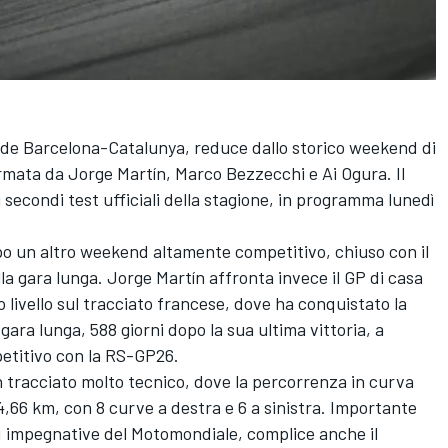
it de Barcelona-Catalunya, reduce dallo storico weekend di
rmata da Jorge Martín, Marco Bezzecchi e Ai Ogura. Il
 secondi test ufficiali della stagione, in programma lunedì
o un altro weekend altamente competitivo, chiuso con il
lla gara lunga. Jorge Martín affronta invece il GP di casa
 livello sul tracciato francese, dove ha conquistato la
a gara lunga, 588 giorni dopo la sua ultima vittoria, a
etitivo con la RS-GP26.
n tracciato molto tecnico, dove la percorrenza in curva
4,66 km, con 8 curve a destra e 6 a sinistra. Importante
ù impegnative del Motomondiale, complice anche il