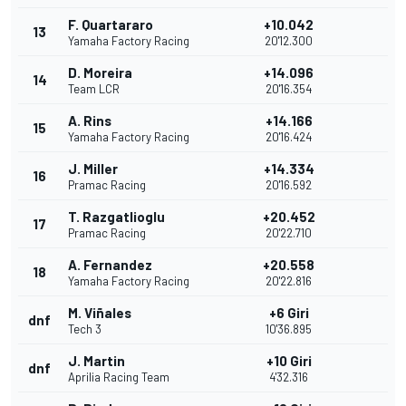
F. Quartararo
+10.042
13
Yamaha Factory Racing
20'12.300
D. Moreira
+14.096
14
Team LCR
20'16.354
A. Rins
+14.166
15
Yamaha Factory Racing
20'16.424
J. Miller
+14.334
16
Pramac Racing
20'16.592
T. Razgatlioglu
+20.452
17
Pramac Racing
20'22.710
A. Fernandez
+20.558
18
Yamaha Factory Racing
20'22.816
M. Viñales
+6 Giri
dnf
Tech 3
10'36.895
J. Martin
+10 Giri
dnf
Aprilia Racing Team
4'32.316