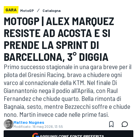
GARA
MotoGP
Catalogna
MOTOGP | ALEX MARQUEZ
RESISTE AD ACOSTA E SI
PRENDE LA SPRINT DI
BARCELLONA, 3° DIGGIA
Primo successo stagionale in una gara breve per il
pilota del Gresini Racing, bravo a chiudere ogni
varco al connazionale della KTM. Nel finale Di
Giannantonio nega il podio all'Aprilia, con Raul
Fernandez che chiude quarto. Bella rimonta di
Bagnaia, sesto, mentre Bezzecchi soffre e chiude
nono. Martin invece cade nelle prime fasi.
Matteo Nugnes
Modificato:
16 mag 2026, 13:55
AGGIUNGI COME FONTE PREFERITA