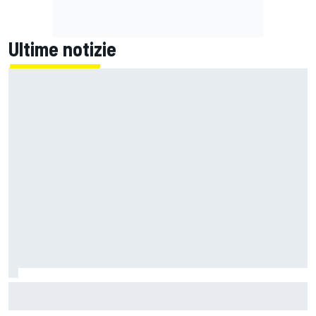
Ultime notizie
F1 | Red Bull avrebbe scelto Tom McCullough come
sostituto di Gianpiero Lambiase