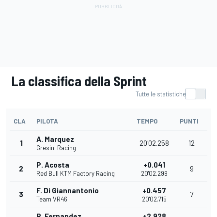
La classifica della Sprint
Tutte le statistiche
CLA
PILOTA
TEMPO
PUNTI
A. Marquez
1
20'02.258
12
Gresini Racing
P. Acosta
+0.041
2
9
Red Bull KTM Factory Racing
20'02.299
F. Di Giannantonio
+0.457
3
7
Team VR46
20'02.715
R. Fernandez
+2.928