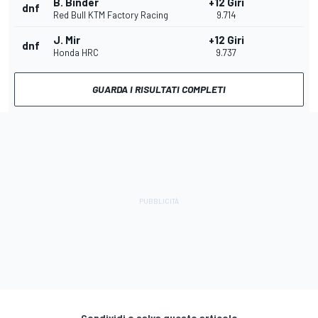
B. Binder
+12 Giri
dnf
Red Bull KTM Factory Racing
9.714
J. Mir
+12 Giri
dnf
Honda HRC
9.737
GUARDA I RISULTATI COMPLETI
Condividi o salva questo articolo