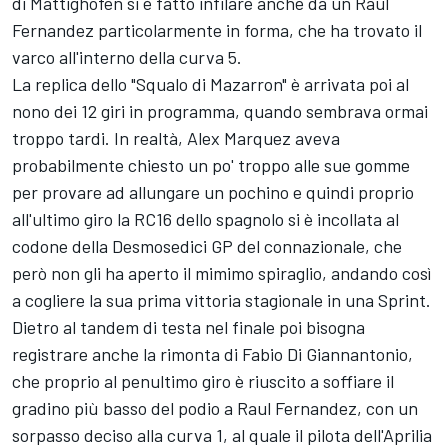
di Mattighofen si è fatto infilare anche da un
Raul
Fernandez
particolarmente in forma, che ha trovato il
varco all'interno della curva 5.
La replica dello "Squalo di Mazarron" è arrivata poi al
nono dei 12 giri in programma, quando sembrava ormai
troppo tardi. In realtà, Alex Marquez aveva
probabilmente chiesto un po' troppo alle sue gomme
per provare ad allungare un pochino e quindi proprio
all'ultimo giro la RC16 dello spagnolo si è incollata al
codone della Desmosedici GP del connazionale, che
però non gli ha aperto il mimimo spiraglio, andando così
a cogliere la sua prima vittoria stagionale in una Sprint.
Dietro al tandem di testa nel finale poi bisogna
registrare anche la rimonta di
Fabio Di Giannantonio
,
che proprio al penultimo giro è riuscito a soffiare il
gradino più basso del podio a Raul Fernandez, con un
sorpasso deciso alla curva 1, al quale il pilota dell'Aprilia