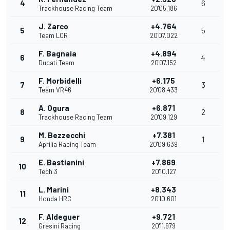
4
6
Trackhouse Racing Team
20'05.186
J. Zarco
+4.764
5
5
Team LCR
20'07.022
F. Bagnaia
+4.894
6
4
Ducati Team
20'07.152
F. Morbidelli
+6.175
7
3
Team VR46
20'08.433
A. Ogura
+6.871
8
2
Trackhouse Racing Team
20'09.129
M. Bezzecchi
+7.381
9
1
Aprilia Racing Team
20'09.639
E. Bastianini
+7.869
10
Tech 3
20'10.127
L. Marini
+8.343
11
Honda HRC
20'10.601
F. Aldeguer
+9.721
12
Gresini Racing
20'11.979