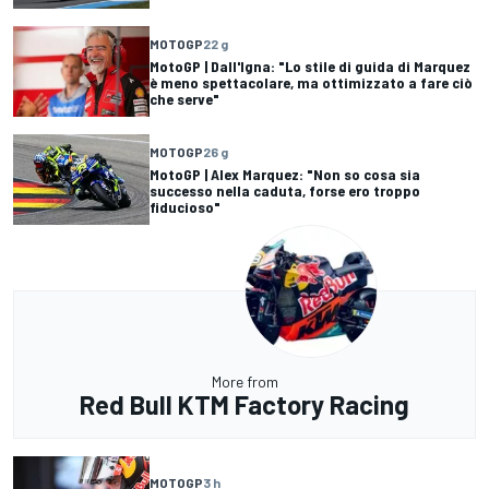
MOTOGP
22 g
MotoGP | Dall'Igna: "Lo stile di guida di Marquez
è meno spettacolare, ma ottimizzato a fare ciò
che serve"
MOTOGP
26 g
MotoGP | Alex Marquez: "Non so cosa sia
successo nella caduta, forse ero troppo
fiducioso"
More from
Red Bull KTM Factory Racing
MOTOGP
3 h