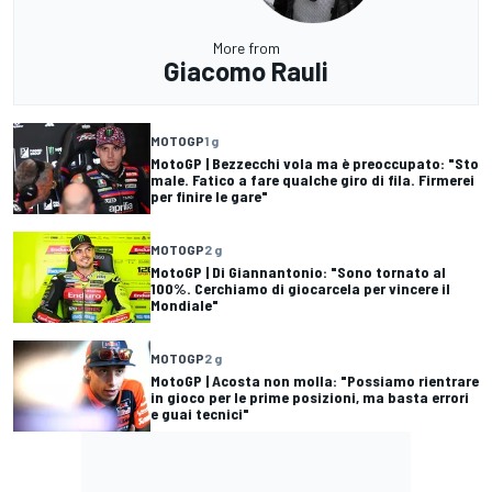
More from
Giacomo Rauli
MOTOGP
1 g
MotoGP | Bezzecchi vola ma è preoccupato: "Sto
male. Fatico a fare qualche giro di fila. Firmerei
per finire le gare"
MOTOGP
2 g
MotoGP | Di Giannantonio: "Sono tornato al
100%. Cerchiamo di giocarcela per vincere il
Mondiale"
MOTOGP
2 g
MotoGP | Acosta non molla: "Possiamo rientrare
in gioco per le prime posizioni, ma basta errori
e guai tecnici"