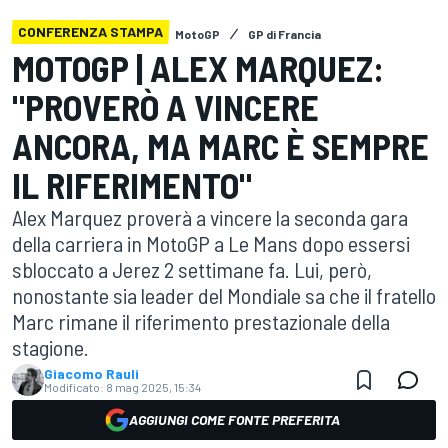
CONFERENZA STAMPA
MotoGP
GP di Francia
MOTOGP | ALEX MARQUEZ:
"PROVERÒ A VINCERE
ANCORA, MA MARC È SEMPRE
IL RIFERIMENTO"
Alex Marquez proverà a vincere la seconda gara
della carriera in MotoGP a Le Mans dopo essersi
sbloccato a Jerez 2 settimane fa. Lui, però,
nonostante sia leader del Mondiale sa che il fratello
Marc rimane il riferimento prestazionale della
stagione.
Giacomo Rauli
Modificato:
8 mag 2025, 15:34
AGGIUNGI COME FONTE PREFERITA