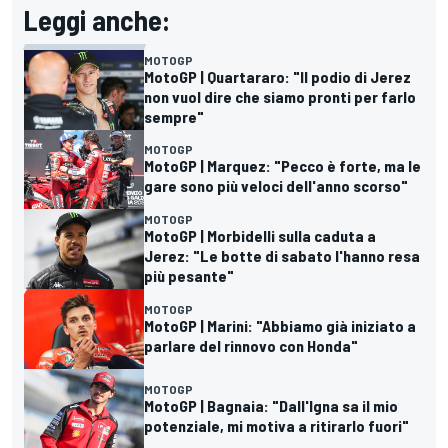
Leggi anche:
MOTOGP
MotoGP | Quartararo: "Il podio di Jerez
non vuol dire che siamo pronti per farlo
sempre"
MOTOGP
MotoGP | Marquez: "Pecco è forte, ma le
gare sono più veloci dell'anno scorso"
MOTOGP
MotoGP | Morbidelli sulla caduta a
Jerez: "Le botte di sabato l'hanno resa
più pesante"
MOTOGP
MotoGP | Marini: "Abbiamo già iniziato a
parlare del rinnovo con Honda"
MOTOGP
MotoGP | Bagnaia: "Dall'Igna sa il mio
potenziale, mi motiva a ritirarlo fuori"