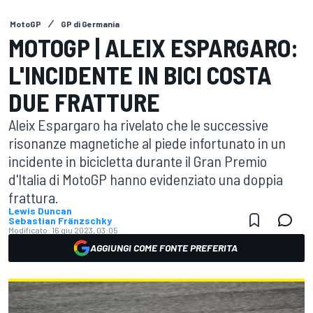
MotoGP
GP di Germania
MOTOGP | ALEIX ESPARGARO:
L'INCIDENTE IN BICI COSTA
DUE FRATTURE
Aleix Espargaro ha rivelato che le successive
risonanze magnetiche al piede infortunato in un
incidente in bicicletta durante il Gran Premio
d'Italia di MotoGP hanno evidenziato una doppia
frattura.
Lewis Duncan
Sebastian Fränzschky
Modificato:
16 giu 2023, 03:05
AGGIUNGI COME FONTE PREFERITA