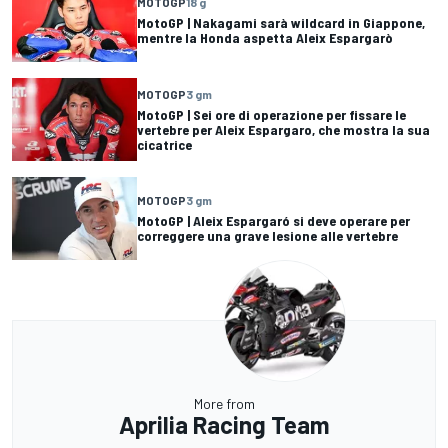
MOTOGP
18 g
MotoGP | Nakagami sarà wildcard in Giappone,
mentre la Honda aspetta Aleix Espargarò
MOTOGP
3 gm
MotoGP | Sei ore di operazione per fissare le
vertebre per Aleix Espargaro, che mostra la sua
cicatrice
MOTOGP
3 gm
MotoGP | Aleix Espargaró si deve operare per
correggere una grave lesione alle vertebre
More from
Aprilia Racing Team