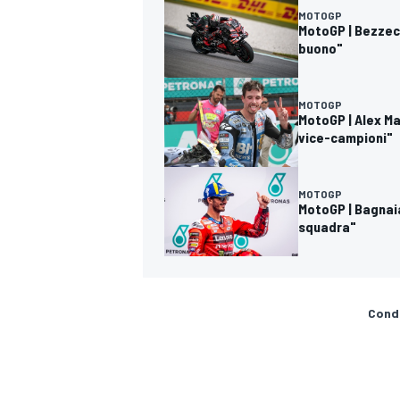
MOTOGP
MotoGP | Bezzecc
buono"
MOTOGP
MotoGP | Alex M
vice-campioni"
MOTOGP
MotoGP | Bagnaia
squadra"
Condi