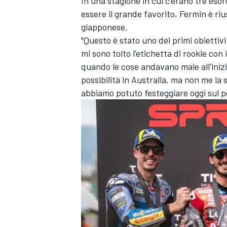
In una stagione in cui c'erano tre eso
essere il grande favorito, Fermin è rius
giapponese.
"Questo è stato uno dei primi obiettivi 
mi sono tolto l'etichetta di rookie co
quando le cose andavano male all'ini
possibilità in Australia, ma non me la
abbiamo potuto festeggiare oggi sul p
ENDURANCE/GT