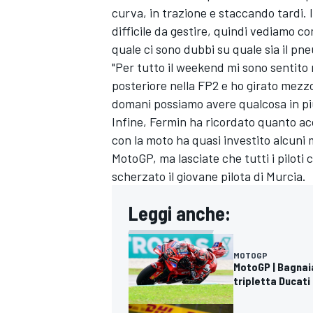
curva, in trazione e staccando tardi.
difficile da gestire, quindi vediamo co
quale ci sono dubbi su quale sia il pn
"Per tutto il weekend mi sono sentito 
posteriore nella FP2 e ho girato mezz
domani possiamo avere qualcosa in più
Infine, Fermin ha ricordato quanto a
con la moto ha quasi investito alcuni 
MotoGP, ma lasciate che tutti i piloti 
scherzato il giovane pilota di Murcia.
Leggi anche:
MOTOGP
MotoGP | Bagnaia
RALLY
tripletta Ducati