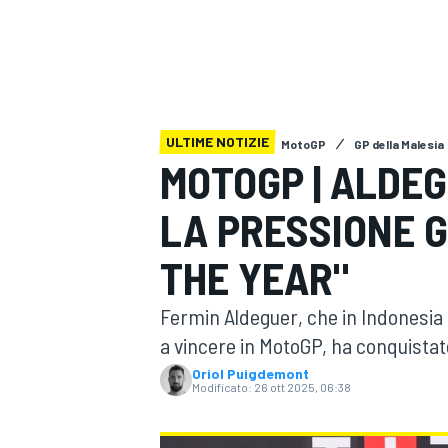
MOTOGP
WEC
ULTIME NOTIZIE
MotoGP
GP della Malesia
MOTOGP | ALDE
LA PRESSIONE G
WRC
THE YEAR"
Fermin Aldeguer, che in Indonesia è
a vincere in MotoGP, ha conquistato 
Oriol Puigdemont
Modificato:
26 ott 2025, 06:38