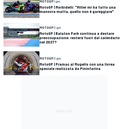
MOTOGP
1 gm
MotoGP | Morbidelli: "Miller mi ha fatto una
manovra matta, quello non è gareggiare"
MOTOGP
2 gm
MotoGP | Balaton Park continua a destare
preoccupazione: resterà fuori dal calendario
nel 2027?
MOTOGP
2 gm
MotoGP | Pramac al Mugello con una livrea
speciale realizzata da Pininfarina