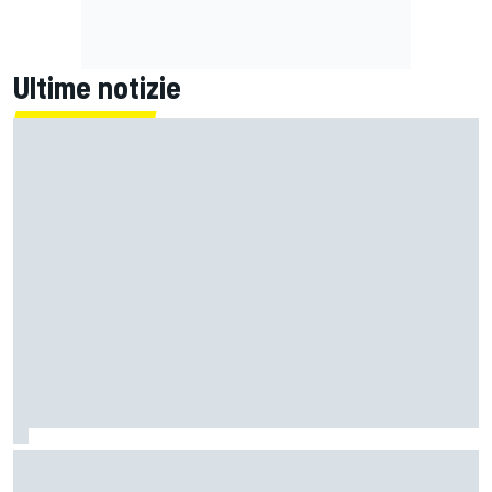
Ultime notizie
MotoGP | L'Aprilia fa il pieno nella Sprint di Silverstone, ora
non deve sprecare domenica