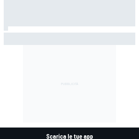
MotoGP | Márquez: "Calo gomma imprevisto, non credo che
con la media domani sarà meglio"
Scarica le tue app