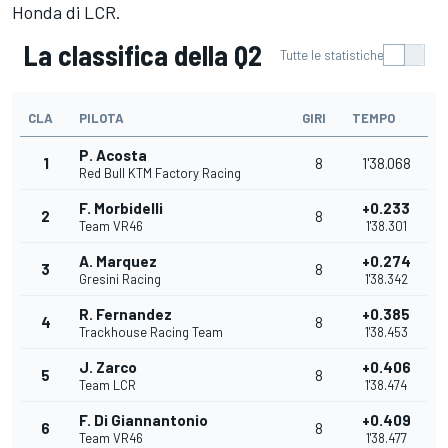
Honda di LCR.
La classifica della Q2
Tutte le statistiche
CLA
PILOTA
GIRI
TEMPO
P. Acosta
1
8
1'38.068
Red Bull KTM Factory Racing
F. Morbidelli
+0.233
2
8
Team VR46
1'38.301
A. Marquez
+0.274
3
8
Gresini Racing
1'38.342
R. Fernandez
+0.385
4
8
Trackhouse Racing Team
1'38.453
J. Zarco
+0.406
5
8
Team LCR
1'38.474
F. Di Giannantonio
+0.409
6
8
Team VR46
1'38.477