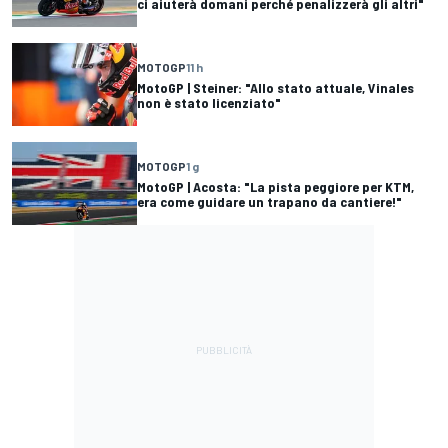
ci aiuterà domani perché penalizzerà gli altri"
MOTOGP
11 h
MotoGP | Steiner: "Allo stato attuale, Vinales
non è stato licenziato"
MOTOGP
1 g
MotoGP | Acosta: "La pista peggiore per KTM,
era come guidare un trapano da cantiere!"