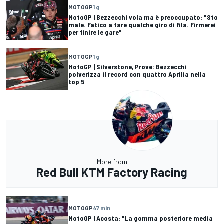
MOTOGP
1 g
MotoGP | Bezzecchi vola ma è preoccupato: "Sto
male. Fatico a fare qualche giro di fila. Firmerei
per finire le gare"
MOTOGP
1 g
MotoGP | Silverstone, Prove: Bezzecchi
polverizza il record con quattro Aprilia nella
top 5
More from
Red Bull KTM Factory Racing
MOTOGP
47 min
MotoGP | Acosta: "La gomma posteriore media