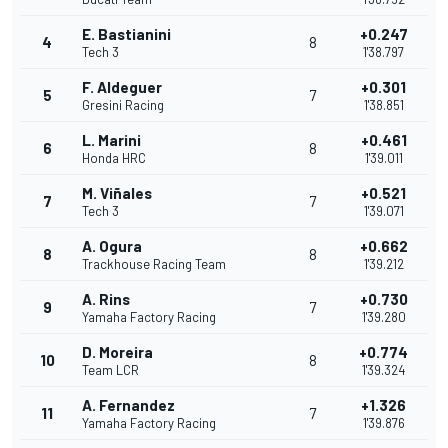
E. Bastianini
+0.247
4
8
Tech 3
1'38.797
F. Aldeguer
+0.301
5
7
Gresini Racing
1'38.851
L. Marini
+0.461
6
8
Honda HRC
1'39.011
M. Viñales
+0.521
7
7
Tech 3
1'39.071
A. Ogura
+0.662
8
8
Trackhouse Racing Team
1'39.212
A. Rins
+0.730
9
7
Yamaha Factory Racing
1'39.280
D. Moreira
+0.774
10
8
Team LCR
1'39.324
A. Fernandez
+1.326
11
7
Yamaha Factory Racing
1'39.876