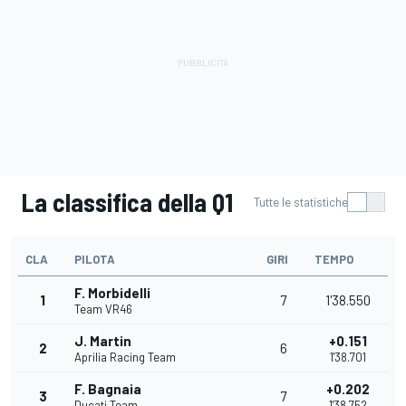
La classifica della Q1
Tutte le statistiche
CLA
PILOTA
GIRI
TEMPO
F. Morbidelli
1
7
1'38.550
Team VR46
J. Martin
+0.151
2
6
Aprilia Racing Team
1'38.701
F. Bagnaia
+0.202
3
7
Ducati Team
1'38.752