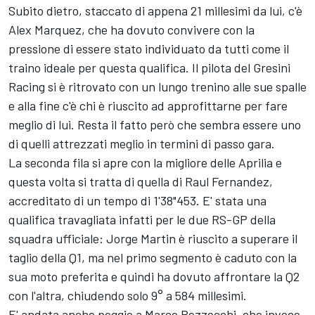
Subito dietro, staccato di appena 21 millesimi da lui, c'è
Alex Marquez, che ha dovuto convivere con la
pressione di essere stato individuato da tutti come il
traino ideale per questa qualifica. Il pilota del
Gresini
Racing
si è ritrovato con un lungo trenino alle sue spalle
e alla fine c'è chi è riuscito ad approfittarne per fare
meglio di lui. Resta il fatto però che sembra essere uno
di quelli attrezzati meglio in termini di passo gara.
La seconda fila si apre con la migliore delle Aprilia e
questa volta si tratta di quella di
Raul Fernandez
,
accreditato di un tempo di 1'38"453. E' stata una
qualifica travagliata infatti per le due RS-GP della
squadra ufficiale:
Jorge Martin
è riuscito a superare il
taglio della Q1, ma nel primo segmento è caduto con la
sua moto preferita e quindi ha dovuto affrontare la Q2
con l'altra, chiudendo solo 9° a 584 millesimi.
E' andata anche peggio a
Marco Bezzecchi
, che invece