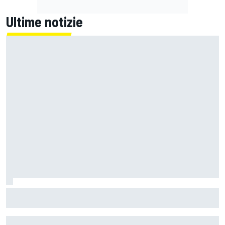
Ultime notizie
MotoGP | L'Aprilia fa il pieno nella Sprint di Silverstone, ora
non deve sprecare domenica