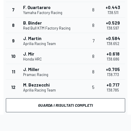
F. Quartararo
+0.443
7
8
Yamaha Factory Racing
1'38.511
B. Binder
+0.529
8
8
Red Bull KTM Factory Racing
1'38.597
J. Martin
+0.584
9
7
Aprilia Racing Team
1'38.652
J. Mir
+0.618
10
8
Honda HRC
1'38.686
J. Miller
+0.705
11
8
Pramac Racing
1'38.773
M. Bezzecchi
+0.717
12
5
Aprilia Racing Team
1'38.785
GUARDA I RISULTATI COMPLETI