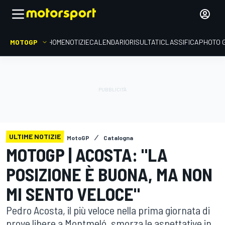
MOTOGP
HOME
NOTIZIE
CALENDARIO
RISULTATI
CLASSIFICA
PHOTO 
ULTIME NOTIZIE
MotoGP
Catalogna
MOTOGP | ACOSTA: "LA
POSIZIONE È BUONA, MA NON
MI SENTO VELOCE"
Pedro Acosta, il più veloce nella prima giornata di
prove libere a Montmeló, smorza le aspettative in