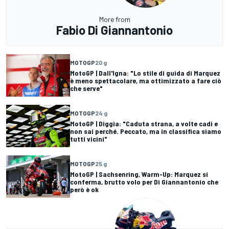
More from
Fabio Di Giannantonio
MOTOGP
20 g
MotoGP | Dall'Igna: "Lo stile di guida di Marquez
è meno spettacolare, ma ottimizzato a fare ciò
che serve"
MOTOGP
24 g
MotoGP | Diggia: "Caduta strana, a volte cadi e
non sai perché. Peccato, ma in classifica siamo
tutti vicini"
MOTOGP
25 g
MotoGP | Sachsenring, Warm-Up: Marquez si
conferma, brutto volo per Di Giannantonio che
però è ok