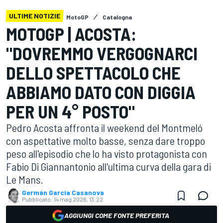
ULTIME NOTIZIE
MotoGP
Catalogna
MOTOGP | ACOSTA:
"DOVREMMO VERGOGNARCI
DELLO SPETTACOLO CHE
ABBIAMO DATO CON DIGGIA
PER UN 4° POSTO"
Pedro Acosta affronta il weekend del Montmeló
con aspettative molto basse, senza dare troppo
peso all'episodio che lo ha visto protagonista con
Fabio Di Giannantonio all'ultima curva della gara di
Le Mans.
Germán Garcia Casanova
Pubblicato:
14 mag 2026, 13:22
AGGIUNGI COME FONTE PREFERITA