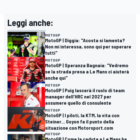
Leggi anche:
MOTOGP
MotoGP | Diggia: "Acosta si lamenta?
Non mi interessa, sono qui per superare
tutti"
MOTOGP
MotoGP | Speranza Bagnaia: "Vedremo
se la strada presa a Le Mans ci aiuterà
anche qui"
MOTOGP
MotoGP | Puig lascerà il ruolo di team
manager dell'HRC nel 2027 per
assumere quello di consulente
MOTOGP
MotoGP | I piloti, la KTM, la vita con
Steiner... Goyon fa il punto della
situazione con Motorsport.com
MOTOGP
MotoGP | Come la caduta a Le Mans ha