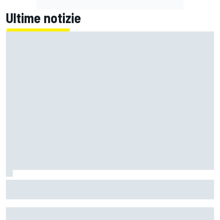
Ultime notizie
La FIA rivela l'ambizioso obiettivo di rendere le monoposto
di F1 più leggere di altri 80 kg