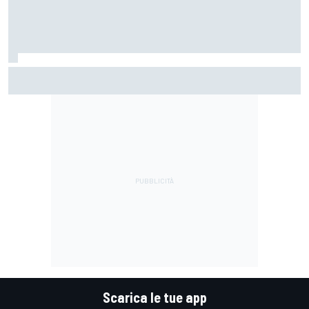
MotoGP | Silverstone, Libere 1: Alex Marquez in spolvero
davanti ad un ottimo Bezzecchi
Scarica le tue app