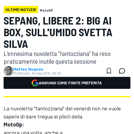
ULTIME NOTIZIE
MotoGP
SEPANG, LIBERE 2: BIG AI
BOX, SULL'UMIDO SVETTA
SILVA
L'ennesima nuvoletta "fantozziana" ha reso
praticamente inutile questa sessione
Matteo Nugnes
Modificato:
14 mag 2015, 06:33
AGGIUNGI COME FONTE PREFERITA
La nuvoletta "fantozziana" del venerdì non ne vuole
sapere di dare tregua ai piloti della
MotoGp:
ancora una volta, anche a