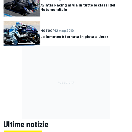
Avintia Racing al via in tutte le classi del
Motomondiale
MOTOGP
12 mag 2010
La Inmotec è tornata in pista a Jerez
Ultime notizie