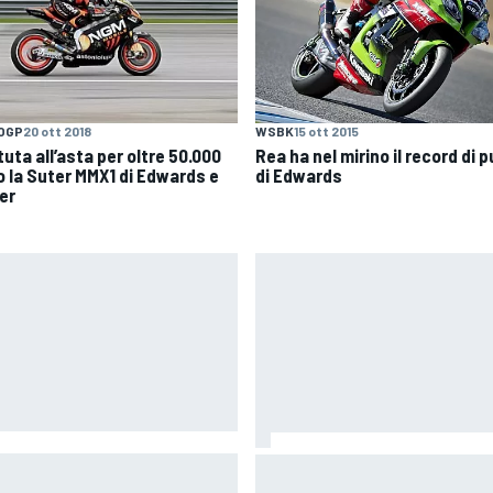
WSBK
15 ott 2015
OGP
20 ott 2018
Rea ha nel mirino il record di p
uta all’asta per oltre 50.000
di Edwards
o la Suter MMX1 di Edwards e
er
IA rivela l'ambizioso obiettivo
Porsche conferma le due 963 
rendere le monoposto di F1 più
IMSA, ma si guarda anche al 