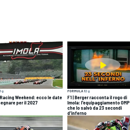
1 g
FORMULA 1
2 g
 Racing Weekend: ecco le date
F1 | Berger racconta il rogo di
segnare per il 2027
Imola: l'equipaggiamento OMP
che lo salvò da 23 secondi
d'inferno