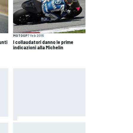
MOTOGP
7 feb 2015
unti
I collaudatori danno le prime
indicazioni alla Michelin
MotoGP | KTM potrà sostituire il
in
componente anomalo dei suoi
WEC