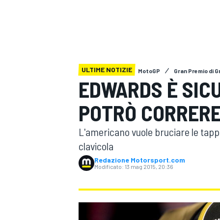
MOTOGP
WEC
ULTIME NOTIZIE
MotoGP
Gran Premio di 
EDWARDS È SICU
POTRÒ CORRERE
WRC
L'americano vuole bruciare le tappe
clavicola
Redazione Motorsport.com
Modificato:
13 mag 2015, 20:36