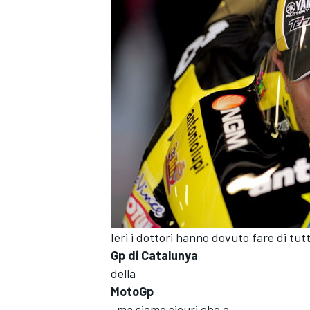
Ieri i dottori hanno dovuto fare di tut
Gp di Catalunya
della
MotoGp
MONOPOSTO
, ma siamo sicuri che a