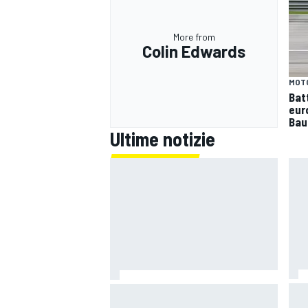
More from
Colin Edwards
MOT
Batt
eur
Bau
Ultime notizie
La F
MotoGP | Silverstone, Prove:
di 
Bezzecchi polverizza il record con