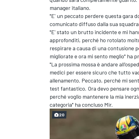
manager italiano.
"E' un peccato perdere questa gara dop
comunicato diffuso dalla sua squadra
"E' stato un brutto incidente e mi han
approfonditi, perché ho rotolato molto 
respirare a causa di una contusione 
migliorate e ora mi sento meglio" ha p
"La prossima mossa è andare all'ospeda
medici per essere sicuro che tutto vad
allenamento. Peccato, perché mi sent
test fantastico. Ora devo pensare ogn
perché voglio mantenere la mia inerzi
categoria" ha concluso Mir.
ENDURANCE/GT
20