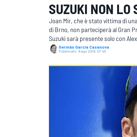
SUZUKI NON LO 
MOTOGP
WEC
Joan Mir, che è stato vittima di una
di Brno, non parteciperà al Gran Pr
Suzuki sarà presente solo con Alex
Germán Garcia Casanova
Pubblicato:
8 ago 2019, 07:45
WRC