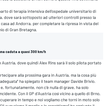
rto di terapia intensiva dell'ospedale universitario di
na, dove sarà sottoposto ad ulteriori controlli presso la
a casa ad Andorra, per completare la ripresa in vista del
emio di Gran Bretagna.
 una caduta a quasi 300 km/h
 Austria, dove quindi Alex Rins sarà il solo pilota portato
tecipare alla prossima gara in Austria, ma la cosa più
adeguata" ha spiegato il team manager Davide Brivio.
e, fortunatamente, non c'è nulla di grave, ha solo
ncidente. Con il GP d'Austria così vicino a quello di Brno,
 recuperare in tempo e noi vogliamo che torni in moto solo
i auguriamo il meglio e lo aspettiamo" ha aggiunto il