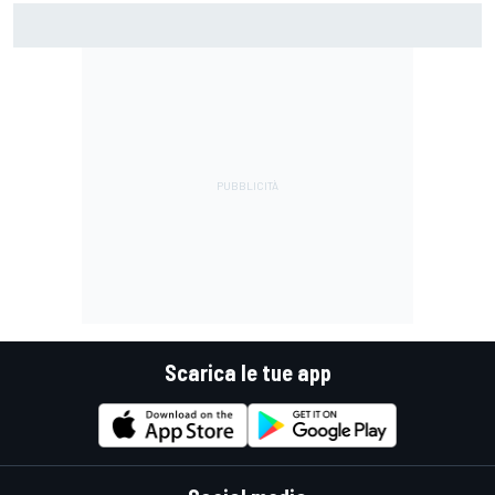
F1 | Red Bull avrebbe scelto Tom McCullough come
sostituto di Gianpiero Lambiase
Scarica le tue app