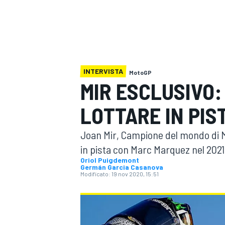
MOTOGP
WEC
INTERVISTA
MotoGP
MIR ESCLUSIVO:
LOTTARE IN PIS
WRC
Joan Mir, Campione del mondo di M
in pista con Marc Marquez nel 2021,
Oriol Puigdemont
Germán Garcia Casanova
Modificato:
19 nov 2020, 15:51