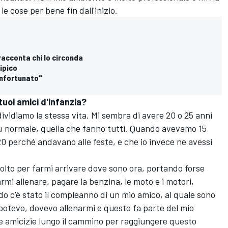
le cose per bene fin dall'inizio.
racconta chi lo circonda
ipico
 infortunato"
 tuoi amici d'infanzia?
ividiamo la stessa vita. Mi sembra di avere 20 o 25 anni
più normale, quella che fanno tutti. Quando avevamo 15
0 perché andavano alle feste, e che io invece ne avessi
olto per farmi arrivare dove sono ora, portando forse
armi allenare, pagare la benzina, le moto e i motori,
o c'è stato il compleanno di un mio amico, al quale sono
n potevo, dovevo allenarmi e questo fa parte del mio
e amicizie lungo il cammino per raggiungere questo