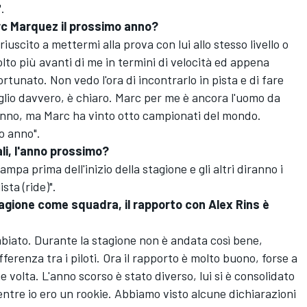
.
arc Marquez il prossimo anno?
iuscito a mettermi alla prova con lui allo stesso livello o
olto più avanti di me in termini di velocità ed appena
ortunato. Non vedo l'ora di incontrarlo in pista e di fare
oglio davvero, è chiaro. Marc per me è ancora l'uomo da
nno, ma Marc ha vinto otto campionati del mondo.
o anno".
vali, l'anno prossimo?
a prima dell'inizio della stagione e gli altri diranno i
ista (ride)".
agione come squadra, il rapporto con Alex Rins è
iato. Durante la stagione non è andata così bene,
fferenza tra i piloti. Ora il rapporto è molto buono, forse a
e volta. L'anno scorso è stato diverso, lui si è consolidato
ntre io ero un rookie. Abbiamo visto alcune dichiarazioni