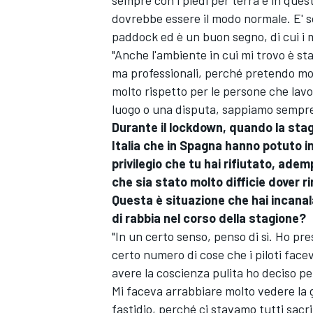
dovrebbe essere il modo normale. E' s
paddock ed è un buon segno, di cui i m
"Anche l'ambiente in cui mi trovo è st
ma professionali, perché pretendo mo
molto rispetto per le persone che lav
luogo o una disputa, sappiamo sempre
Durante il lockdown, quando la stagio
Italia che in Spagna hanno potuto in
privilegio che tu hai rifiutato, a
che sia stato molto difficie dover ri
Questa è situazione che hai incanal
di rabbia nel corso della stagione?
"In un certo senso, penso di sì. Ho pr
certo numero di cose che i piloti facev
MONOMARCA
avere la coscienza pulita ho deciso p
Mi faceva arrabbiare molto vedere la 
fastidio, perché ci stavamo tutti sacr