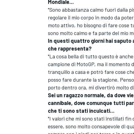
Mondiale...
"Sono abbastanza calmo fuori dalla pis
regolare il mio corpo in modo da pot
moto attivo, ho bisogno di fare cose tu
sono molto calmo e fa parte del mio mo
In questi quattro giorni hai saputo 
che rappresenta?
"La cosa bella di tutto questo è anche
campione di MotoGP, ma il momento di
tranquillo a casa e potrò fare cose c
posso fare durante la stagione. Penso
porto dentro ora, mi divertirò molto di
Sei un ragazzo normale, da dove vie
cannibale, dove comunque tutti parl
ENDURANCE/GT
che ti sono stati inculcati...
"I valori che mi sono stati instillati
essere, sono molto consapevole di qua
sempre con i piedi per terra e in qu