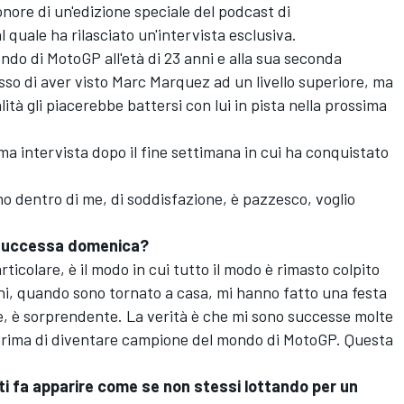
d'onore di un'edizione speciale del podcast di
 quale ha rilasciato un'intervista esclusiva.
ndo di MotoGP all'età di 23 anni e alla sua seconda
sso di aver visto Marc Marquez ad un livello superiore, ma
ità gli piacerebbe battersi con lui in pista nella prossima
ima intervista dopo il fine settimana in cui ha conquistato
o dentro di me, di soddisfazione, è pazzesco, voglio
 è successa domenica?
ticolare, è il modo in cui tutto il modo è rimasto colpito
cini, quando sono tornato a casa, mi hanno fatto una festa
e, è sorprendente. La verità è che mi sono successe molte
prima di diventare campione del mondo di MotoGP. Questa
i fa apparire come se non stessi lottando per un