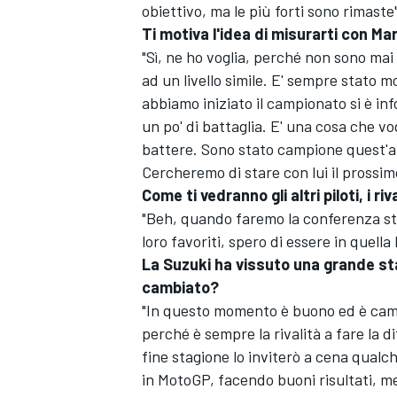
obiettivo, ma le più forti sono rimaste"
Ti motiva l'idea di misurarti con M
"Sì, ne ho voglia, perché non sono mai r
ad un livello simile. E' sempre stato m
abbiamo iniziato il campionato si è inf
un po' di battaglia. E' una cosa che v
battere. Sono stato campione quest'a
Cercheremo di stare con lui il prossim
Come ti vedranno gli altri piloti, i ri
"Beh, quando faremo la conferenza stamp
loro favoriti, spero di essere in quella l
La Suzuki ha vissuto una grande st
cambiato?
"In questo momento è buono ed è camb
perché è sempre la rivalità a fare la di
fine stagione lo inviterò a cena qualch
in MotoGP, facendo buoni risultati, me