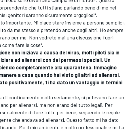
orprendente che tutti stiano parlando bene di me nel
iei genitori saranno sicuramente orgogliosi".
ato importante. Mi piace stare insieme a persone semplici,
lto da me stesso e pretendo anche dagli altri. Ho sempre
orano per me. Non vedrete mai una discussione fuori
 come fare le cose".
ne non iniziava a causa del virus, molti piloti sia in
iziare ad allenarsi con dei permessi speciali. Un
dempiendo completamente alla quarantena. Immagino
manere a casa quando hai visto gli altri ad allenarsi.
ato positivamente, ti ha dato un vantaggio in termini
eso il confinamento molto seriamente, si potevano fare un
ano per allenarsi, ma non erano del tutto legali. Per
ersonalmente di fare tutto per bene, seguendo le regole.
gente che andava ad allenarsi. Questo fatto mi ha dato
ificando. Ma il mio ambiente è molto professionale e mi ha