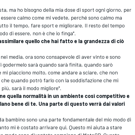
ta, ma ho bisogno della mia dose di sport ogni giorno, per
er essere calmo come mi vedete, perché sono calmo ma
tto il tempo, fare sport e migliorare. Il resto del tempo
do di essere, non è che io finga".
assimilare quello che hai fatto e la grandezza di ciò
 nei media, ora sono consapevole di aver vinto e sono
 godermelo sarà quando sarà finita, quando sarò
he mi piacciono molto, come andare a sciare, che non
 che quando potrò farlo con la soddisfazione che mi
 più, sarà il modo migliore".
ne quella normalità in un ambiente così competitivo e
ano bene di te. Una parte di questo verrà dai valori
 fin da bambino sono una parte fondamentale del mio modo di
nto mi è costato arrivare qui. Questo mi aiuta a stare
esto modo sono diventato campione di MotoGP. Questo