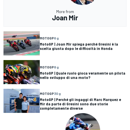
More from
Joan Mir
MOTOGP
6 g
MotoGP | Joan Mir spiega perché Gresini è la
scelta giusta dopo le difficoltà in Honda
MOTOGP
8 g
MotoGP | Quale ruolo gioca veramente un pilota
nello sviluppo di una moto?
MOTOGP
30 g
MotoGP | Perché gli ingaggi di Marc Marquez e
Mir da parte di Gresini sono due storie
completamente diverse