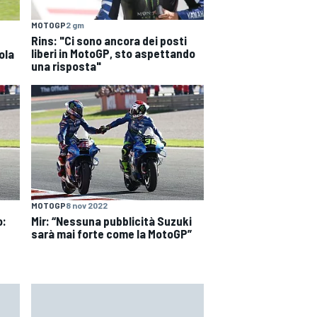
MOTOGP
2 gm
Rins: "Ci sono ancora dei posti
liberi in MotoGP, sto aspettando
ola
una risposta"
MOTOGP
8 nov 2022
o:
Mir: “Nessuna pubblicità Suzuki
sarà mai forte come la MotoGP”