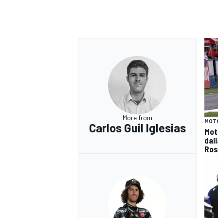
More from
MOT
Carlos Guil Iglesias
Moto
dall
Ros
RALLY