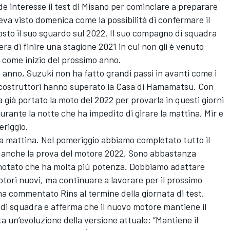
 interesse il test di Misano per cominciare a preparare
va visto domenica come la possibilità di confermare il
osto il suo sguardo sul 2022. Il suo compagno di squadra
era di finire una stagione 2021 in cui non gli è venuto
 come inizio del prossimo anno.
rso anno, Suzuki non ha fatto grandi passi in avanti come i
si costruttori hanno superato la Casa di Hamamatsu. Con
a già portato la moto del 2022 per provarla in questi giorni
urante la notte che ha impedito di girare la mattina, Mir e
eriggio.
la mattina. Nel pomeriggio abbiamo completato tutto il
ra anche la prova del motore 2022. Sono abbastanza
 notato che ha molta più potenza. Dobbiamo adattare
tori nuovi, ma continuare a lavorare per il prossimo
ha commentato Rins al termine della giornata di test.
di squadra e afferma che il nuovo motore mantiene il
 un’evoluzione della versione attuale: “Mantiene il