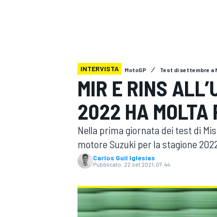
MOTOGP
WEC
INTERVISTA
MotoGP
Test di settembre a
MIR E RINS ALL
2022 HA MOLTA 
WRC
Nella prima giornata dei test di Mi
motore Suzuki per la stagione 202
Carlos Guil Iglesias
Pubblicato:
22 set 2021, 07:44