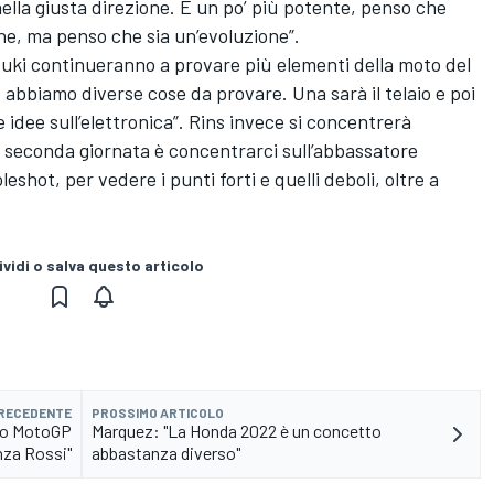
ella giusta direzione. È un po’ più potente, penso che
ne, ma penso che sia un’evoluzione”.
uzuki continueranno a provare più elementi della moto del
abbiamo diverse cose da provare. Una sarà il telaio e poi
 idee sull’elettronica”. Rins invece si concentrerà
lla seconda giornata è concentrarci sull’abbassatore
shot, per vedere i punti forti e quelli deboli, oltre a
vidi o salva questo articolo
PRECEDENTE
PROSSIMO ARTICOLO
uro MotoGP
Marquez: "La Honda 2022 è un concetto
nza Rossi"
abbastanza diverso"