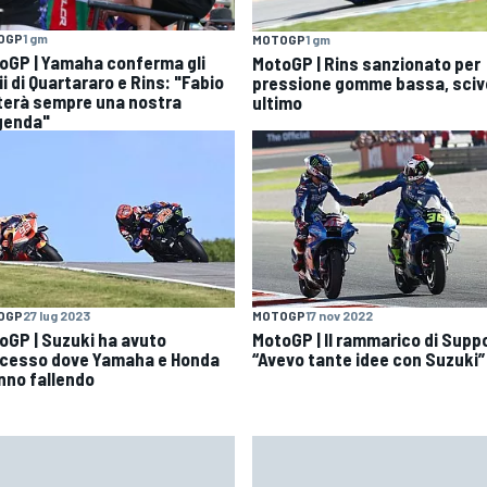
OGP
1 gm
MOTOGP
1 gm
oGP | Yamaha conferma gli
MotoGP | Rins sanzionato per
i di Quartararo e Rins: "Fabio
pressione gomme bassa, sciv
terà sempre una nostra
ultimo
genda"
OGP
27 lug 2023
MOTOGP
17 nov 2022
oGP | Suzuki ha avuto
MotoGP | Il rammarico di Supp
cesso dove Yamaha e Honda
“Avevo tante idee con Suzuki”
nno fallendo