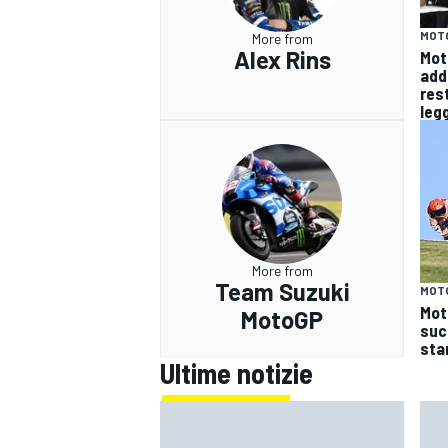
MOT
More from
Alex Rins
Mot
addi
res
leg
More from
Team Suzuki
MOT
Mot
MotoGP
suc
sta
Ultime notizie