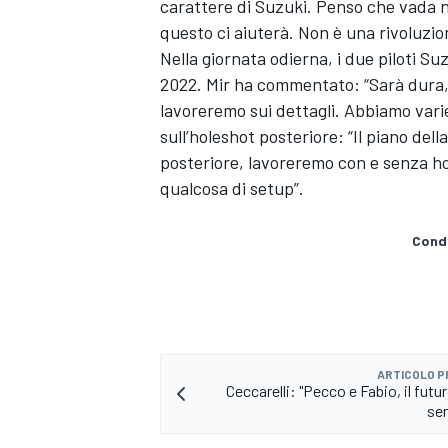
carattere di Suzuki. Penso che vada n
questo ci aiuterà. Non è una rivoluzio
Nella giornata odierna, i due piloti S
2022. Mir ha commentato: “Sarà dura, 
lavoreremo sui dettagli. Abbiamo varie
sull’holeshot posteriore: “Il piano de
posteriore, lavoreremo con e senza hole
qualcosa di setup”.
Condi
ENDURANCE/GT
ARTICOLO 
Ceccarelli: "Pecco e Fabio, il fut
se