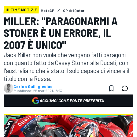
ULTIME NOTIZIE
MotoGP
GP del Qatar
MILLER: "PARAGONARMI A
STONER È UN ERRORE, IL
2007 È UNICO"
Jack Miller non vuole che vengano fatti paragoni
con quanto fatto da Casey Stoner alla Ducati, con
l'australiano che è stato il solo capace di vincere il
titolo con la Rossa.
Carlos Guil Iglesias
Pubblicato:
25 mar 2021, 18:37
AGGIUNGI COME FONTE PREFERITA