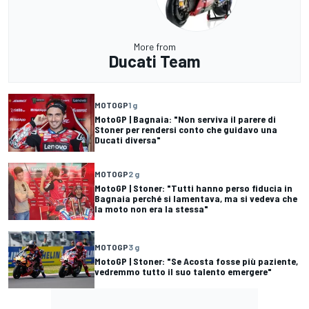
More from
Ducati Team
MOTOGP
1 g
MotoGP | Bagnaia: "Non serviva il parere di
Stoner per rendersi conto che guidavo una
Ducati diversa"
MOTOGP
2 g
MotoGP | Stoner: "Tutti hanno perso fiducia in
Bagnaia perché si lamentava, ma si vedeva che
la moto non era la stessa"
MOTOGP
3 g
MotoGP | Stoner: "Se Acosta fosse più paziente,
vedremmo tutto il suo talento emergere"