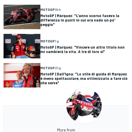
MOTOGP
10 h
MotoGP | Márquez: "L'anno scorso facevo la
differenza in punti in cui ora vado un po'
peggio"
MOTOGP
1 g
MotoGP | Marquez: "Vincere un altro titolo non
mi cambierà la vita. A tre di loro sì"
MOTOGP
21 g
MotoGP | Dall'Igna: "Lo stile di guida di Marquez
è meno spettacolare, ma ottimizzato a fare ciò
che serve"
More from