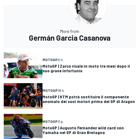
More from
Germán Garcia Casanova
MOTOGP
9 h
MotoGP | Zarco risale in moto tre mesi dopo il
suo grave infortunio
MOTOGP
16 h
MotoGP | KTM potrà sostituire il componente
anomalo dei suoi motori prima del GP di Aragon
MOTOGP
3 g
MotoGP | Augusto Fernandez wild card con
Yamaha nel GP di Gran Bretagna