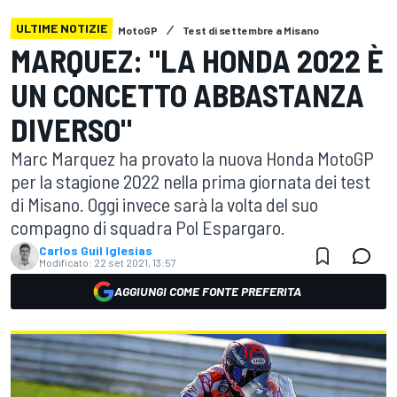
ULTIME NOTIZIE
MotoGP
Test di settembre a Misano
MARQUEZ: "LA HONDA 2022 È
UN CONCETTO ABBASTANZA
DIVERSO"
Marc Marquez ha provato la nuova Honda MotoGP
per la stagione 2022 nella prima giornata dei test
di Misano. Oggi invece sarà la volta del suo
compagno di squadra Pol Espargaro.
Carlos Guil Iglesias
Modificato:
22 set 2021, 13:57
AGGIUNGI COME FONTE PREFERITA