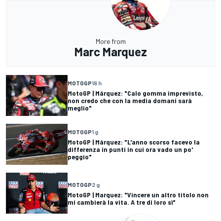
More from
Marc Marquez
MOTOGP
16 h
MotoGP | Márquez: "Calo gomma imprevisto,
non credo che con la media domani sarà
meglio"
MOTOGP
1 g
MotoGP | Márquez: "L'anno scorso facevo la
differenza in punti in cui ora vado un po'
peggio"
MOTOGP
2 g
MotoGP | Marquez: "Vincere un altro titolo non
mi cambierà la vita. A tre di loro sì"