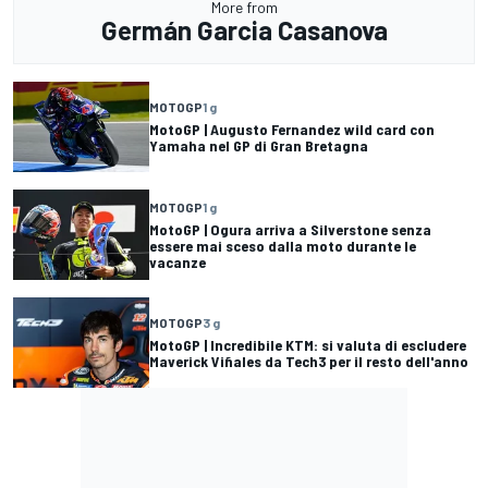
More from
Germán Garcia Casanova
MOTOGP
1 g
MotoGP | Augusto Fernandez wild card con
Yamaha nel GP di Gran Bretagna
MOTOGP
1 g
MotoGP | Ogura arriva a Silverstone senza
essere mai sceso dalla moto durante le
vacanze
MOTOGP
3 g
MotoGP | Incredibile KTM: si valuta di escludere
Maverick Viñales da Tech3 per il resto dell'anno