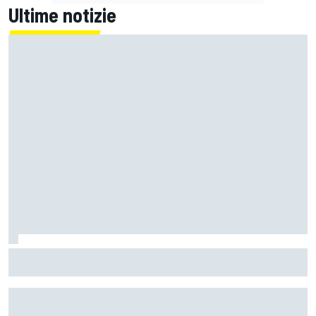
Ultime notizie
La Ferrari meno potente è anche la più divertente?