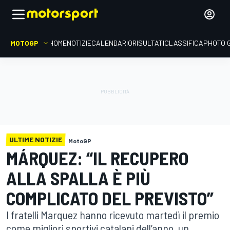
MOTOGP
HOME
NOTIZIE
CALENDARIO
RISULTATI
CLASSIFICA
PHOTO 
ULTIME NOTIZIE
MotoGP
MÁRQUEZ: “IL RECUPERO
ALLA SPALLA È PIÙ
COMPLICATO DEL PREVISTO”
I fratelli Marquez hanno ricevuto martedì il premio
come migliori sportivi catalani dell’anno, un