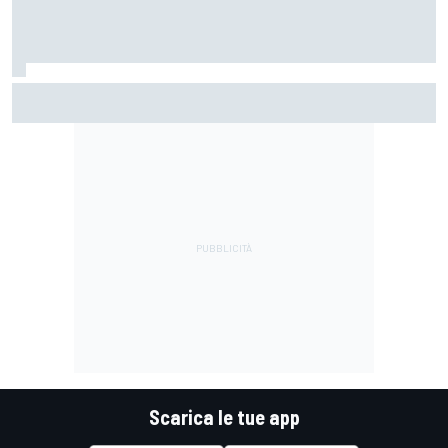
MotoGP | Stoner: "Tutti hanno perso fiducia in Bagnaia
perché si lamentava, ma si vedeva che la moto non era la
stessa"
Scarica le tue app