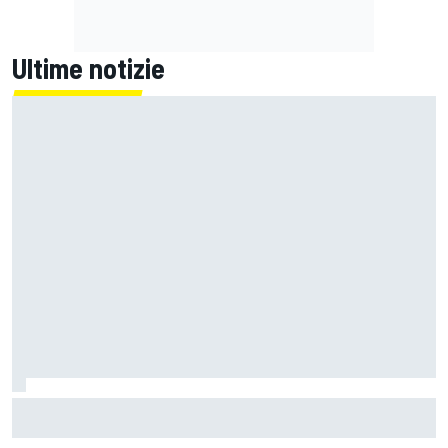
Ultime notizie
Jack Miller afferma che la decisione sul dopo-MotoGP è
vicina tra le voci su Yamaha in SBK