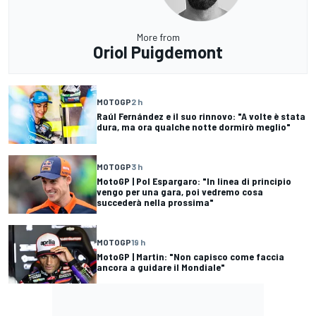
More from
Oriol Puigdemont
MOTOGP
2 h
Raúl Fernández e il suo rinnovo: "A volte è stata
dura, ma ora qualche notte dormirò meglio"
MOTOGP
3 h
MotoGP | Pol Espargaro: "In linea di principio
vengo per una gara, poi vedremo cosa
succederà nella prossima"
MOTOGP
19 h
MotoGP | Martin: "Non capisco come faccia
ancora a guidare il Mondiale"