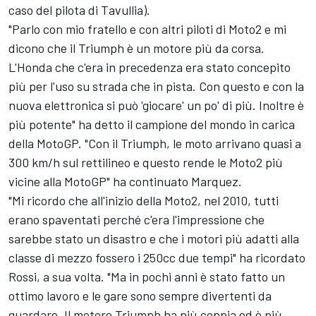
caso del pilota di Tavullia).
"Parlo con mio fratello e con altri piloti di Moto2 e mi
dicono che il Triumph è un motore più da corsa.
L'Honda che c'era in precedenza era stato concepito
più per l'uso su strada che in pista. Con questo e con la
nuova elettronica si può 'giocare' un po' di più. Inoltre è
più potente" ha detto il campione del mondo in carica
della MotoGP. "Con il Triumph, le moto arrivano quasi a
300 km/h sul rettilineo e questo rende le Moto2 più
vicine alla MotoGP" ha continuato Marquez.
"Mi ricordo che all'inizio della Moto2, nel 2010, tutti
erano spaventati perché c'era l'impressione che
sarebbe stato un disastro e che i motori più adatti alla
classe di mezzo fossero i 250cc due tempi" ha ricordato
Rossi, a sua volta. "Ma in pochi anni è stato fatto un
ottimo lavoro e le gare sono sempre divertenti da
guardare. Il motore Triumph ha più coppia ed è più