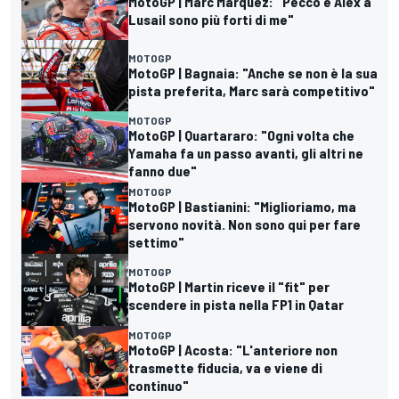
MotoGP | Marc Marquez: "Pecco e Alex a
Lusail sono più forti di me"
MOTOGP
MotoGP | Bagnaia: "Anche se non è la sua
pista preferita, Marc sarà competitivo"
MOTOGP
MotoGP | Quartararo: "Ogni volta che
Yamaha fa un passo avanti, gli altri ne
fanno due"
MOTOGP
MotoGP | Bastianini: "Miglioriamo, ma
servono novità. Non sono qui per fare
settimo"
MOTOGP
MotoGP | Martin riceve il "fit" per
scendere in pista nella FP1 in Qatar
MOTOGP
MotoGP | Acosta: "L'anteriore non
trasmette fiducia, va e viene di
continuo"