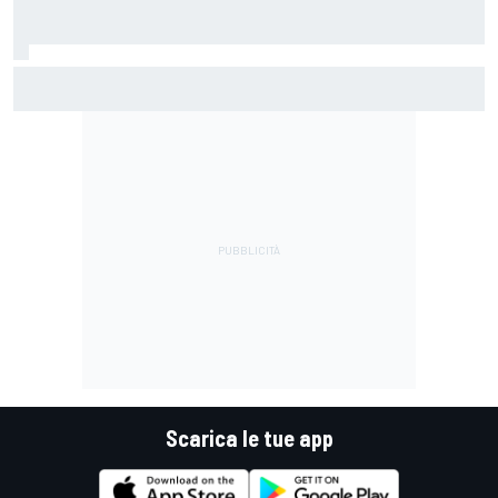
MotoGP | Acosta: "La pista peggiore per KTM, era come
guidare un trapano da cantiere!"
Scarica le tue app