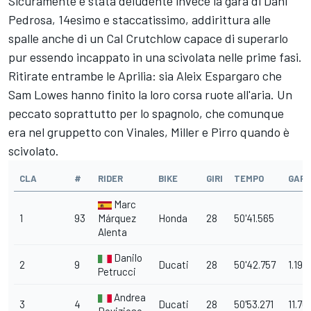
Sicuramente è stata deludente invece la gara di Dani
Pedrosa, 14esimo e staccatissimo, addirittura alle
spalle anche di un Cal Crutchlow capace di superarlo
pur essendo incappato in una scivolata nelle prime fasi.
Ritirate entrambe le Aprilia: sia Aleix Espargaro che
Sam Lowes hanno finito la loro corsa ruote all'aria. Un
peccato soprattutto per lo spagnolo, che comunque
era nel gruppetto con Vinales, Miller e Pirro quando è
scivolato.
CLA
#
RIDER
BIKE
GIRI
TEMPO
GAP
Marc
1
93
Márquez
Honda
28
50'41.565
Alenta
Danilo
2
9
Ducati
28
50'42.757
1.192
Petrucci
Andrea
3
4
Ducati
28
50'53.271
11.70