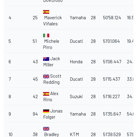
Dovizioso
4
25
Maverick
Yamaha
28
50'58.124
16.5
Viñales
5
51
Michele
Ducati
28
51'01.064
19.4
Pirro
Jack
6
43
Honda
28
51'06.447
24.8
Miller
Scott
7
45
Ducati
28
51'15.437
33.8
Redding
Alex
8
42
Suzuki
28
51'16.227
34.6
Rins
Jonas
9
94
Yamaha
28
51'35.647
54.0
Folger
10
38
Bradley
KTM
28
51'39.529
57.9