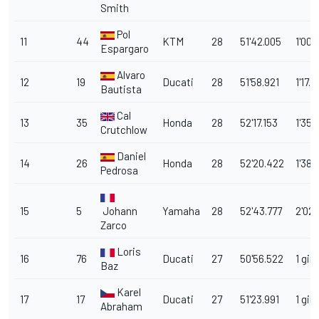
Smith
Pol
11
44
KTM
28
51'42.005
1'00.
Espargaro
Alvaro
12
19
Ducati
28
51'58.921
1'17.
Bautista
Cal
13
35
Honda
28
52'17.153
1'35.
Crutchlow
Daniel
14
26
Honda
28
52'20.422
1'38.
Pedrosa
15
5
Johann
Yamaha
28
52'43.777
2'02.
Zarco
Loris
16
76
Ducati
27
50'56.522
1 giro
Baz
Karel
17
17
Ducati
27
51'23.991
1 giro
Abraham