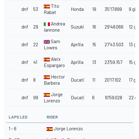
Tito
dnf
53
Honda
19
35'17.899
9 giri
Rabat
Andrea
dnf
29
Suzuki
16
29'48.066
12 gir
Iannone
Sam
dnf
22
Aprilia
15
27'43.503
13 gir
Lowes
Aleix
dnf
41
Aprilia
13
23'59.157
15 gir
Espargaro
Hector
dnf
8
Ducati
11
20'17.102
17 gir
Barbera
Jorge
dnf
99
Ducati
6
10'59.028
22 gi
Lorenzo
LAPS LED
RIDER
1 - 6
Jorge Lorenzo