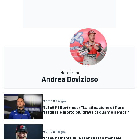
More from
Andrea Dovizioso
MOTOGP
4 gm
MotoGP | Dovizioso: "La situazione di Marc
Marquez è molto più grave di quanto sembri"
MOTOGP
8 gm
MotoGP | Infortuni e stanchezza mentale: