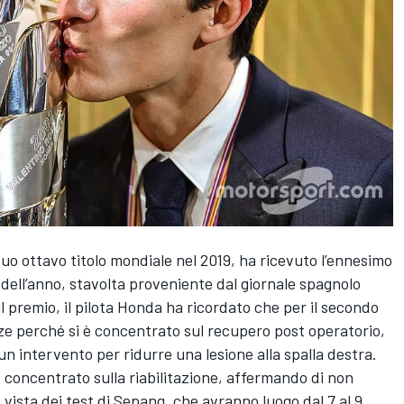
uo ottavo titolo mondiale nel 2019, ha ricevuto l’ennesimo
dell’anno, stavolta proveniente dal giornale spagnolo
il premio, il pilota Honda ha ricordato che per il secondo
e perché si è concentrato sul recupero post operatorio,
un intervento per ridurre una lesione alla spalla destra.
 è concentrato sulla riabilitazione, affermando di non
 vista dei test di Sepang, che avranno luogo dal 7 al 9