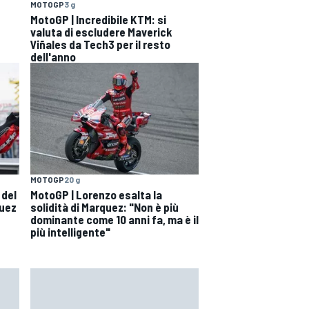
MOTOGP
3 g
MotoGP | Incredibile KTM: si
valuta di escludere Maverick
Viñales da Tech3 per il resto
dell'anno
MOTOGP
20 g
 del
MotoGP | Lorenzo esalta la
quez
solidità di Marquez: "Non è più
dominante come 10 anni fa, ma è il
più intelligente"