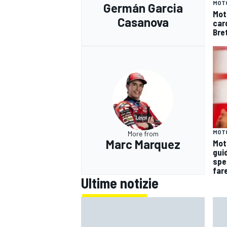
MOT
Germán Garcia
Mot
Casanova
car
Bre
MOT
More from
Marc Marquez
Moto
gui
spe
far
Ultime notizie