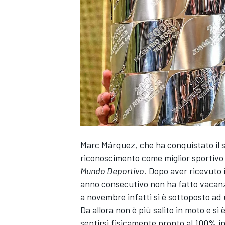
Marc Márquez, che ha conquistato il s
riconoscimento come miglior sportivo 
Mundo Deportivo
. Dopo aver ricevuto 
anno consecutivo non ha fatto vacanz
a novembre infatti si è sottoposto ad 
Da allora non è più salito in moto e si
MONOPOSTO
sentirsi fisicamente pronto al 100% in