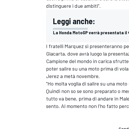
distinguere i due ambiti”.
Leggi anche:
La Honda MotoGP verrà presentata il 
I fratelli Marquez si presenteranno per
Giacarta, dove avrà luogo la presenta
Campione del mondo in carica sfrutterà
poter salire su una moto prima di vola
Jerez a metà novembre.
“Ho molta voglia di salire su una mot
Quindi non so se sono preparato o meno
tutto va bene, prima di andare in Mal
ENDURANCE/GT
sento. Al momento non l’ho fatto per
Condi