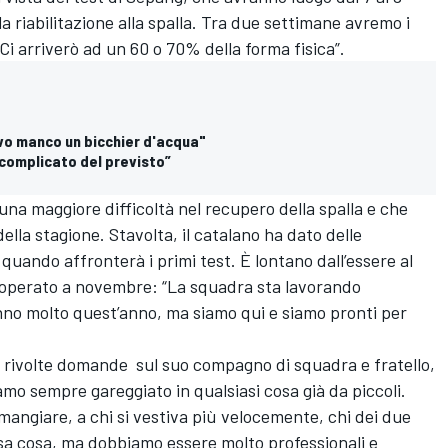
a riabilitazione alla spalla. Tra due settimane avremo i
Ci arriverò ad un 60 o 70% della forma fisica”.
vo manco un bicchier d'acqua"
ù complicato del previsto”
na maggiore difficoltà nel recupero della spalla e che
della stagione. Stavolta, il catalano ha dato delle
 quando affronterà i primi test. È lontano dall’essere al
 operato a novembre: “La squadra sta lavorando
anno molto quest’anno, ma siamo qui e siamo pronti per
e rivolte domande sul suo compagno di squadra e fratello,
amo sempre gareggiato in qualsiasi cosa già da piccoli.
mangiare, a chi si vestiva più velocemente, chi dei due
sa cosa, ma dobbiamo essere molto professionali e