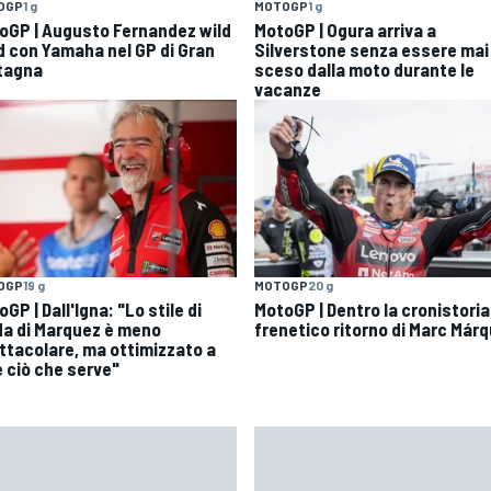
OGP
1 g
MOTOGP
1 g
oGP | Augusto Fernandez wild
MotoGP | Ogura arriva a
d con Yamaha nel GP di Gran
Silverstone senza essere mai
tagna
sceso dalla moto durante le
vacanze
OGP
19 g
MOTOGP
20 g
GP | Dall'Igna: "Lo stile di
MotoGP | Dentro la cronistoria
da di Marquez è meno
frenetico ritorno di Marc Már
ttacolare, ma ottimizzato a
e ciò che serve"