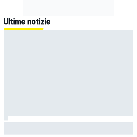
Ultime notizie
F1 | Dal fondo alle ali, quante modifiche per limitare il carico
nel 2027: perché sarà un'altra rivoluzione