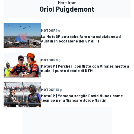
More from
Oriol Puigdemont
MOTOGP
7 g
La MotoGP potrebbe fare una esibizione ad
Austin in occasione del GP di F1
MOTOGP
8 g
MotoGP | Perché il conflitto con Vinales mette a
nudo il punto debole di KTM
MOTOGP
13 g
MotoGP | Yamaha sceglie David Munoz come
tecnico per affiancare Jorge Martin