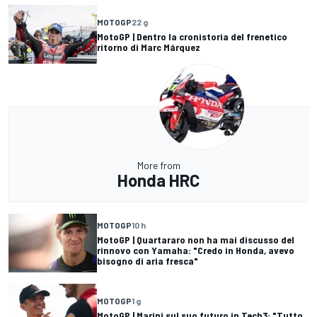
MOTOGP
22 g
MotoGP | Dentro la cronistoria del frenetico
ritorno di Marc Márquez
More from
Honda HRC
MOTOGP
10 h
MotoGP | Quartararo non ha mai discusso del
rinnovo con Yamaha: "Credo in Honda, avevo
bisogno di aria fresca"
MOTOGP
1 g
MotoGP | Marini sul suo futuro in Tech3: "Tutto