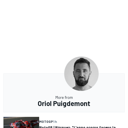
More from
Oriol Puigdemont
MOTOGP
1 h
MotoGP | Márquez: "L'anno scorso facevo la