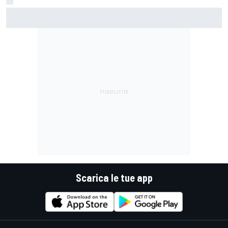
MotoGP | Acosta: "La pista peggiore per KTM, era come
guidare un trapano da cantiere!"
Scarica le tue app