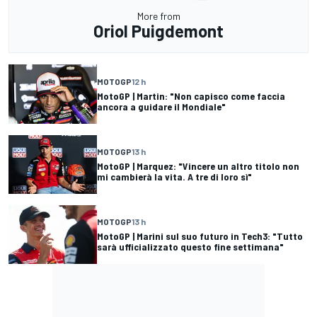
More from
Oriol Puigdemont
MOTOGP
12 h
MotoGP | Martin: "Non capisco come faccia
ancora a guidare il Mondiale"
MOTOGP
13 h
MotoGP | Marquez: "Vincere un altro titolo non
mi cambierà la vita. A tre di loro sì"
MOTOGP
13 h
MotoGP | Marini sul suo futuro in Tech3: "Tutto
sarà ufficializzato questo fine settimana"