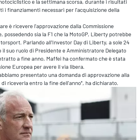
tociclistico e la settimana scorsa, durante i risultati
tti i finanziamenti necessari per l'acquisizione della
are è ricevere l'approvazione dalla Commissione
e, possedendo sia la F1 che la MotoGP, Liberty potrebbe
orsport. Parlando all'Investor Day di Liberty, a sole 24
o il suo ruolo di Presidente e Amministratore Delegato
ntratto a fine anno, Maffei ha confermato che è stata
one Europea per avere il via libera.
 abbiamo presentato una domanda di approvazione alla
 riceverla entro la fine dell'anno", ha dichiarato.