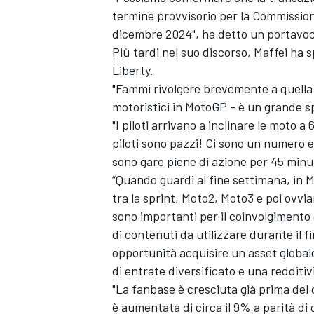
termine provvisorio per la Commission
dicembre 2024", ha detto un portavo
Più tardi nel suo discorso, Maffei ha 
Liberty.
"Fammi rivolgere brevemente a quella 
motoristici in MotoGP - è un grande s
"I piloti arrivano a inclinare le moto a
piloti sono pazzi! Ci sono un numero 
sono gare piene di azione per 45 minut
“Quando guardi al fine settimana, in
tra la sprint, Moto2, Moto3 e poi ovvi
sono importanti per il coinvolgimento 
di contenuti da utilizzare durante il 
opportunità acquisire un asset globale
di entrate diversificato e una redditiv
RALLY
"La fanbase è cresciuta già prima del c
è aumentata di circa il 9% a parità di 