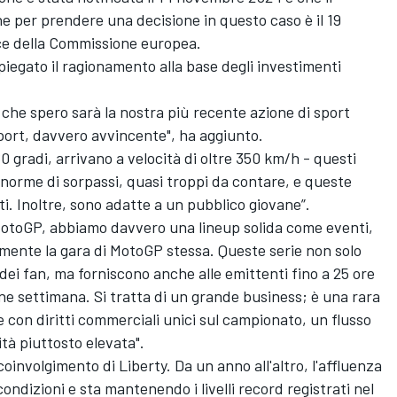
e per prendere una decisione in questo caso è il 19
ce della Commissione europea.
spiegato il ragionamento alla base degli investimenti
che spero sarà la nostra più recente azione di sport
port, davvero avvincente", ha aggiunto.
 60 gradi, arrivano a velocità di oltre 350 km/h - questi
enorme di sorpassi, quasi troppi da contare, e queste
i. Inoltre, sono adatte a un pubblico giovane”.
 MotoGP, abbiamo davvero una lineup solida come eventi,
amente la gara di MotoGP stessa. Queste serie non solo
dei fan, ma forniscono anche alle emittenti fino a 25 ore
fine settimana. Si tratta di un grande business; è una rara
 con diritti commerciali unici sul campionato, un flusso
ità piuttosto elevata".
oinvolgimento di Liberty. Da un anno all'altro, l'affluenza
condizioni e sta mantenendo i livelli record registrati nel