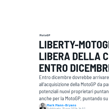
MOTOGP
WEC
MotoGP
LIBERTY-MOTOGP
LIBERA DELLA 
WRC
ENTRO DICEMBR
Entro dicembre dovrebbe arrivare
all'acquisizione della MotoGP da part
potenziali nuovi proprietari puntano
anche per la MotoGP, puntando su s
Mark Mann-Bryans
Pubblicato:
15 nov 2024, 14:52