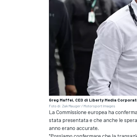
Greg Maffei, CEO di Liberty Media Corporat
Foto di: Zak Mauger / Motorsport Images
La Commissione europea ha confermato
MONOMARCA
stata presentata e che anche le speran
anno erano accurate.
"Possiamo confermare che la transazio