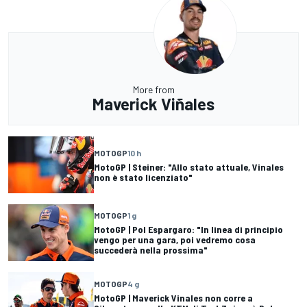
More from
Maverick Viñales
MOTOGP
10 h
MotoGP | Steiner: "Allo stato attuale, Vinales
non è stato licenziato"
MOTOGP
1 g
MotoGP | Pol Espargaro: "In linea di principio
vengo per una gara, poi vedremo cosa
succederà nella prossima"
MOTOGP
4 g
MotoGP | Maverick Vinales non corre a