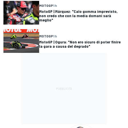
MOTOGP
1 h
MotoGP | Márquez: "Calo gomma imprevisto,
non credo che con la media domani sarà
meglio"
MOTOGP
1 h
MotoGP | Ogura: "Non ero sicuro di poter finire
la gara a causa del degrado"