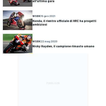
all'ultima gara
WSBK
15 gen 2021
Honda, il rientro ufficiale di HRC ha progetti
ambiziosi
WSBK
22 mag 2020
Nicky Hayden, il campione rimasto umano