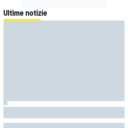
Ultime notizie
Un metro di altezza e 1.600 CV: ecco la Bugatti Destrier