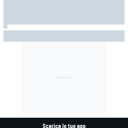
MotoGP | Martin: "Non capisco come faccia ancora a
guidare il Mondiale"
Scarica le tue app