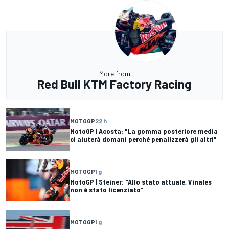
More from
Red Bull KTM Factory Racing
MOTOGP
22 h
MotoGP | Acosta: "La gomma posteriore media
ci aiuterà domani perché penalizzerà gli altri"
MOTOGP
1 g
MotoGP | Steiner: "Allo stato attuale, Vinales
non è stato licenziato"
MOTOGP
1 g