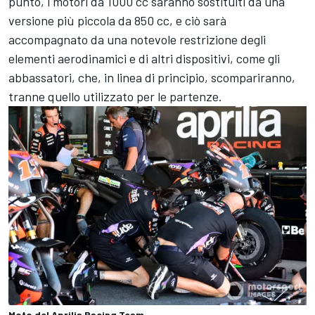
punto, i motori da 1000 cc saranno sostituiti da una
versione più piccola da 850 cc, e ciò sarà
accompagnato da una notevole restrizione degli
elementi aerodinamici e di altri dispositivi, come gli
abbassatori, che, in linea di principio, scompariranno,
tranne quello utilizzato per le partenze.
Moto del Aprilia Racing Team