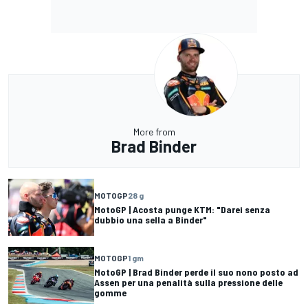
More from
Brad Binder
MOTOGP
28 g
MotoGP | Acosta punge KTM: "Darei senza
dubbio una sella a Binder"
MOTOGP
1 gm
MotoGP | Brad Binder perde il suo nono posto ad
Assen per una penalità sulla pressione delle
gomme