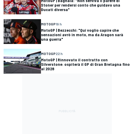
MotoGP | Bagnaia: "Non serviva il parere di
Stoner per rendersi conto che guidavo una
Ducati diversa"
MOTOGP
19 h
MotoGP | Bezzecchi: "Qui voglio capire che
sensazioni avrò in moto, ma da Aragon sarà
una guerra"
MOTOGP
22 h
MotoGP | Rinnovato il contratto con
Silverstone: ospiterà il GP di Gran Bretagna fino
al 2028