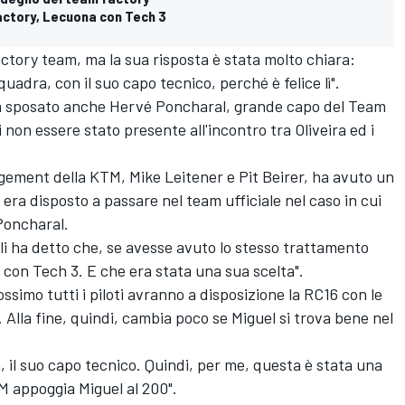
factory, Lecuona con Tech 3
factory team, ma la sua risposta è stata molto chiara:
uadra, con il suo capo tecnico, perché è felice lì".
ha sposato anche Hervé Poncharal, grande capo del Team
non essere stato presente all'incontro tra Oliveira ed i
agement della KTM, Mike Leitener e Pit Beirer, ha avuto un
 era disposto a passare nel team ufficiale nel caso in cui
Poncharal.
li ha detto che, se avesse avuto lo stesso trattamento
 con Tech 3. E che era stata una sua scelta".
ssimo tutti i piloti avranno a disposizione la RC16 con le
. Alla fine, quindi, cambia poco se Miguel si trova bene nel
, il suo capo tecnico. Quindi, per me, questa è stata una
M appoggia Miguel al 200".