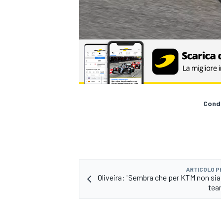
Condi
ARTICOLO 
Oliveira: "Sembra che per KTM non sia
tea
RALLY