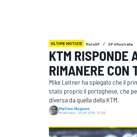
MOTOGP
WEC
ULTIME NOTIZIE
MotoGP
GP d'Australia
KTM RISPONDE A
RIMANERE CON 
WRC
Mike Leitner ha spiegato che il prim
stato proprio il portoghese, che pe
diversa da quella della KTM.
Matteo Nugnes
Modificato:
24 ott 2019, 12:06