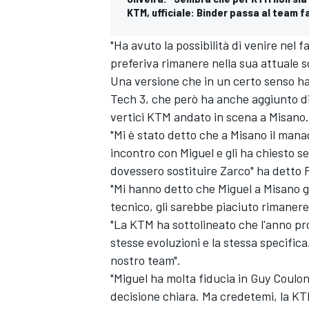
KTM, ufficiale: Binder passa al team 
"Ha avuto la possibilità di venire nel 
preferiva rimanere nella sua attuale sq
Una versione che in un certo senso 
Tech 3, che però ha anche aggiunto di 
vertici KTM andato in scena a Misano.
"Mi è stato detto che a Misano il man
incontro con Miguel e gli ha chiesto se
dovessero sostituire Zarco" ha detto 
"Mi hanno detto che Miguel a Misano g
tecnico, gli sarebbe piaciuto rimanere
"La KTM ha sottolineato che l'anno pro
stesse evoluzioni e la stessa specifica
ENDURANCE/GT
nostro team".
"Miguel ha molta fiducia in Guy Coulon
decisione chiara. Ma credetemi, la KT