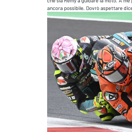
che sia Remy a guidare la moto. A me 
ancora possibile. Dovrò aspettare dic
MONOMARCA