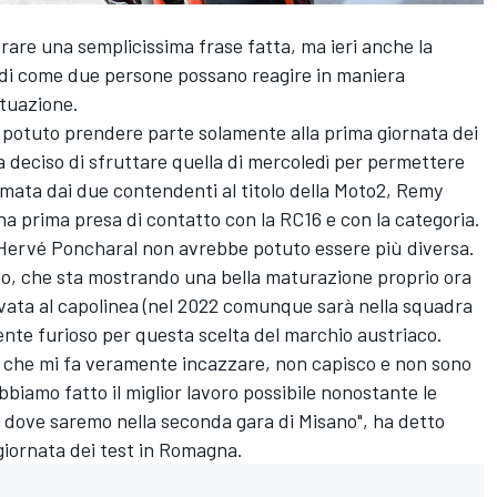
are una semplicissima frase fatta, ma ieri anche la
di come due persone possano reagire in maniera
ituazione.
 potuto prendere parte solamente alla prima giornata dei
ha deciso di sfruttare quella di mercoledì per permettere
rmata dai due contendenti al titolo della Moto2, Remy
a prima presa di contatto con la RC16 e con la categoria.
i Hervé Poncharal non avrebbe potuto essere più diversa.
olo, che sta mostrando una bella maturazione proprio ora
vata al capolinea (nel 2022 comunque sarà nella squadra
ente furioso per questa scelta del marchio austriaco.
e che mi fa veramente incazzare, non capisco e non sono
biamo fatto il miglior lavoro possibile nonostante le
 dove saremo nella seconda gara di Misano", ha detto
giornata dei test in Romagna.