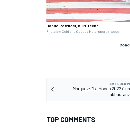
Danilo Petrucci, KTM Tech3
Photo by: Gold and Goose /
Motorsport Images
Condi
ARTICOLO 
Marquez: "La Honda 2022 è u
abbastanz
RALLY
TOP COMMENTS