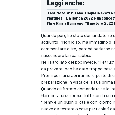
Leggi anche:
Test MotoGP Misano: Bagnaia svetta n
Marquez: "La Honda 2022 è un concet
Mir e Rins all’unisono: “Il motore 202
Quando poi gli è stato domandato se u
aggiunto: "Non lo so, ma immagino di s
commentare oltre, perché parlarne no
nascondere la sua rabbia.
Nell'altro lato del box invece, "Petrux
da provare, non ha dato troppo peso a
Premi per lui si apriranno le porte di
preparazione in vista della sua prima 
Quando gli è stato domandato se lo inf
ENDURANCE/GT
Gardner, ha sorpreso tutti con la sua 
"Remy è un buon pilota e ogni giorno i
nuove da testare o cose particolari da