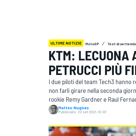
MOTOGP
WEC
ULTIME NOTIZIE
MotoGP
Test di settemb
KTM: LECUONA A
PETRUCCI PIÙ F
WRC
I due piloti del team Tech3 hanno r
non farli girare nella seconda giorn
rookie Remy Gardner e Raul Fernande
Matteo Nugnes
Pubblicato:
22 set 2021, 10:03