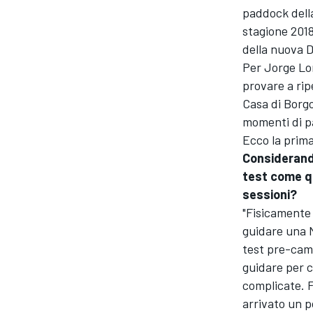
paddock della
stagione 2018
della nuova D
Per Jorge Lo
provare a rip
Casa di Borgo
momenti di p
Ecco la prima
Considerando
test come qu
sessioni?
"Fisicamente 
guidare una M
test pre-camp
guidare per c
complicate. F
arrivato un p