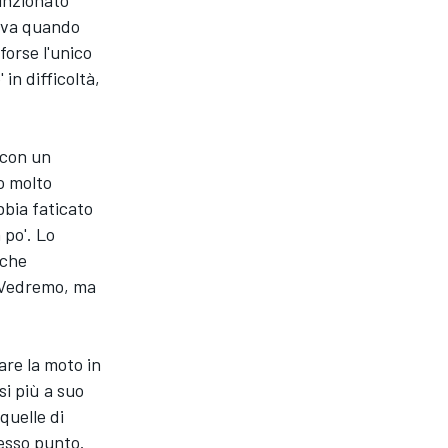
funzionato
peva quando
forse l'unico
n difficoltà,
 con un
o molto
bia faticato
 po'. Lo
 che
. Vedremo, ma
are la moto in
si più a suo
quelle di
tesso punto.