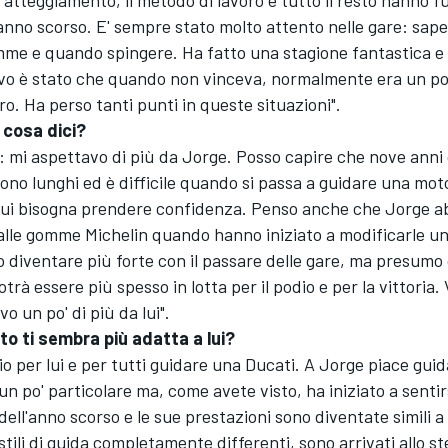
o atteggiamento, il metodo di lavoro e tutto il resto hanno 
anno scorso. E' sempre stato molto attento nelle gare: sa
mme e quando spingere. Ha fatto una stagione fantastica e 
o è stato che quando non vinceva, normalmente era un po' i
ro. Ha perso tanti punti in queste situazioni".
 cosa dici?
: mi aspettavo di più da Jorge. Posso capire che nove anni
ono lunghi ed è difficile quando si passa a guidare una mot
cui bisogna prendere confidenza. Penso anche che Jorge ab
alle gomme Michelin quando hanno iniziato a modificarle un
 diventare più forte con il passare delle gare, ma presumo
trà essere più spesso in lotta per il podio e per la vittoria
vo un po' di più da lui".
o ti sembra più adatta a lui?
lio per lui e per tutti guidare una Ducati. A Jorge piace guid
n po' particolare ma, come avete visto, ha iniziato a sentir
 dell'anno scorso e le sue prestazioni sono diventate simili a 
tili di guida completamente differenti, sono arrivati allo s