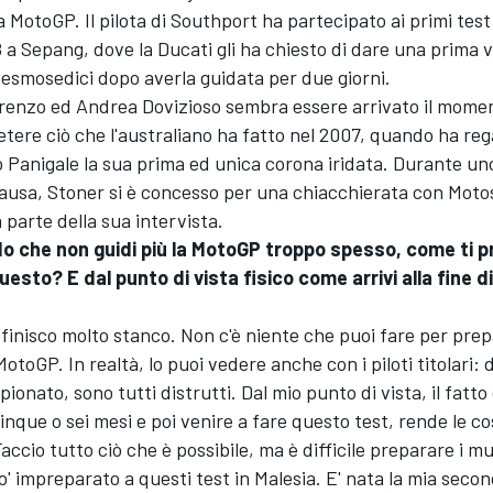
 MotoGP. Il pilota di Southport ha partecipato ai primi test 
 a Sepang, dove la Ducati gli ha chiesto di dare una prima 
esmosedici dopo averla guidata per due giorni.
renzo ed Andrea Dovizioso sembra essere arrivato il mome
etere ciò che l'australiano ha fatto nel 2007, quando ha rega
 Panigale la sua prima ed unica corona iridata. Durante un
ausa, Stoner si è concesso per una chiacchierata con Mot
 parte della sua intervista.
 che non guidi più la MotoGP troppo spesso, come ti pr
esto? E dal punto di vista fisico come arrivi alla fine d
finisco molto stanco. Non c'è niente che puoi fare per prep
otoGP. In realtà, lo puoi vedere anche con i piloti titolari: 
ionato, sono tutti distrutti. Dal mio punto di vista, il fatto
inque o sei mesi e poi venire a fare questo test, rende le co
accio tutto ciò che è possibile, ma è difficile preparare i m
o' impreparato a questi test in Malesia. E' nata la mia second