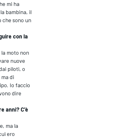
che mi ha
la bambina, il
to che sono un
uire con la
 la moto non
vare nuove
i piloti, o
 ma di
po. Io faccio
evono dire
re anni? C'è
e, ma la
cui ero