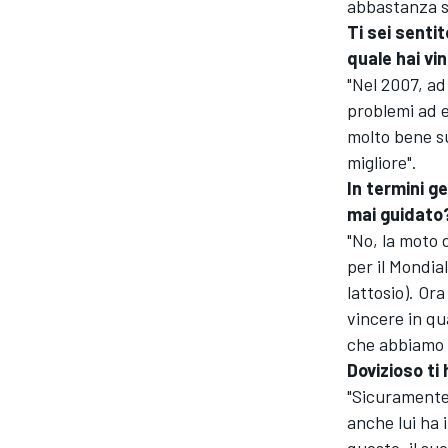
abbastanza si
Ti sei senti
quale hai vi
"Nel 2007, a
problemi ad e
molto bene su
migliore".
In termini g
mai guidato
"No, la moto
per il Mondia
lattosio). Or
vincere in qu
che abbiamo pi
Dovizioso ti
MONOMARCA
"Sicuramente
anche lui ha 