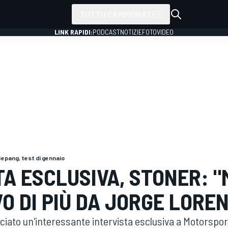
TUTTI I CAMPIONATI
LINK RAPIDI:
PODCAST
NOTIZIE
FOTO
VIDEO
epang, test di gennaio
TA ESCLUSIVA, STONER: "
O DI PIÙ DA JORGE LORE
ciato un'interessante intervista esclusiva a Motorspor