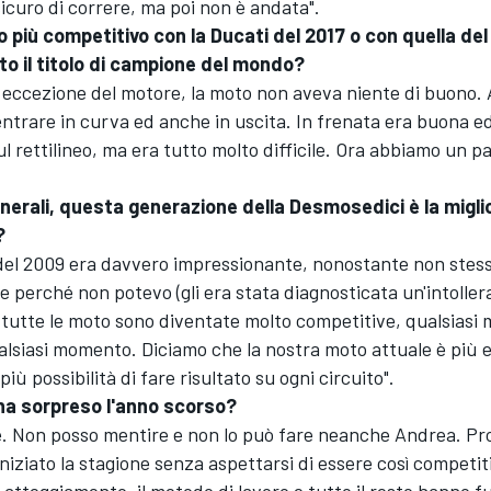
curo di correre, ma poi non è andata".
to più competitivo con la Ducati del 2017 o con quella del
nto il titolo di campione del mondo?
d eccezione del motore, la moto non aveva niente di buono.
ntrare in curva ed anche in uscita. In frenata era buona 
l rettilineo, ma era tutto molto difficile. Ora abbiamo un 
enerali, questa generazione della Desmosedici è la migli
?
 del 2009 era davvero impressionante, nonostante non stess
le perché non potevo (gli era stata diagnosticata un'intoller
a tutte le moto sono diventate molto competitive, qualsiasi
alsiasi momento. Diciamo che la nostra moto attuale è più e
ù possibilità di fare risultato su ogni circuito".
 ha sorpreso l'anno scorso?
. Non posso mentire e non lo può fare neanche Andrea. P
iniziato la stagione senza aspettarsi di essere così competit