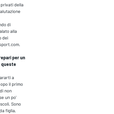
privati della
valutazione
ndo di
lato alla
o dei
osport.com.
epari per un
i queste
ararti a
dopo il primo
 di non
se un po'
uscoli. Sono
a figlia,