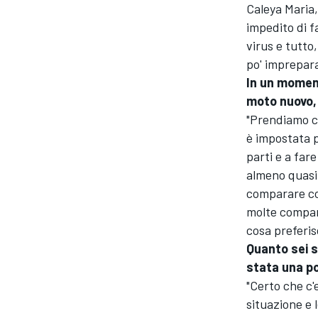
Caleya Maria,
impedito di f
virus e tutto
po' imprepara
In un momen
moto nuovo, 
"Prendiamo c
è impostata 
parti e a far
almeno quasi 
comparare cos
molte compara
cosa preferis
Quanto sei s
ENDURANCE/GT
stata una po
"Certo che c'
situazione e 