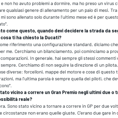
 e non ho avuto problemi a dormire, ma ho preso un virus 
are qualsiasi genere di allenamento per un paio di mesi. Tra 
, mi sono allenato solo durante l'ultimo mese ed è per ques
to".
to come questo, quando devi decidere la strada da seg
cosa ti ha chiesto la Ducati?
ome riferimento una configurazione standard, diciamo che
per me. Cerchiamo un bilanciamento, poi cominciamo a pro
e comparazioni. In generale, hai sempre gli stessi commenti da
sempre. Cerchiamo di non seguire la direzione di un pilota,
e diverse: forcelloni, mappe del motore e cose di questo ti
zioni, ma l'ultima parola è sempre quella dei piloti, che d
cono".
tato vicino a correre un Gran Premio negli ultimi due o t
ssibilità reale?
era. Sono stato vicino a tornare a correre in GP per due volt
le circostanze non erano quelle giuste. C'erano due gare in 