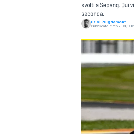
svolti a Sepang. Qui 
MOTOGP
WEC
seconda.
Oriol Puigdemont
Pubblicato:
2 feb 2018, 11:0
WRC