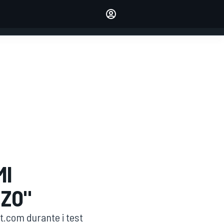
dei tuoi piloti preferiti
Fai sentire la tua voce
commentando l'articolo
ACCEDI
EDIZIONE
ITALIA
MI
NZO"
t.com durante i test