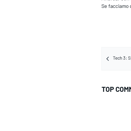
Se facciamo 
Tech 3: Sy
TOP COM