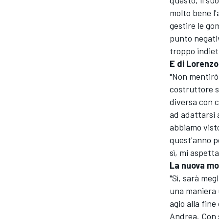
questo, il su
molto bene l'
gestire le go
punto negativ
troppo indiet
E di Lorenzo
"Non mentirò
costruttore s
diversa con 
ad adattarsi 
abbiamo visto
quest'anno po
sì, mi aspetta
La nuova mot
"Sì, sarà meg
una maniera u
RALLY
agio alla fine
Andrea. Con s