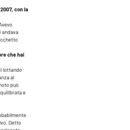
 2007, con la
 Avevo
ed andava
pacchetto
ore che hai
i lottando
anza al
 moto può
quilibrata e
robabilmente
ivo. Detto