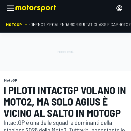
MOTOGP
HOME
NOTIZIE
CALENDARIO
RISULTATI
CLASSIFICA
PHOTO 
MotoGP
I PILOTI INTACTGP VOLANO IN
MOTO2, MA SOLO AGIUS È
VICINO AL SALTO IN MOTOGP
IntactGP è una delle squadre dominanti della
stagione 2026 della Moto2. Tuttavia, nonostante le