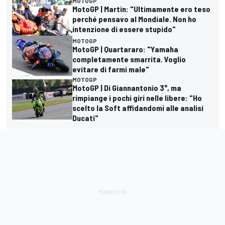
MOTOGP
MotoGP | Martin: "Ultimamente ero teso
perché pensavo al Mondiale. Non ho
intenzione di essere stupido"
MOTOGP
MotoGP | Quartararo: "Yamaha
completamente smarrita. Voglio
evitare di farmi male"
MOTOGP
MotoGP | Di Giannantonio 3°, ma
rimpiange i pochi giri nelle libere: "Ho
scelto la Soft affidandomi alle analisi
Ducati"