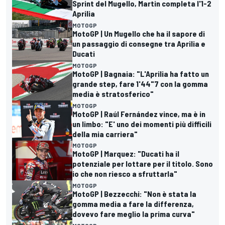
Sprint del Mugello, Martin completa l'1-2
Aprilia
MOTOGP
MotoGP | Un Mugello che ha il sapore di
un passaggio di consegne tra Aprilia e
Ducati
MOTOGP
MotoGP | Bagnaia: "L'Aprilia ha fatto un
grande step, fare 1'44"7 con la gomma
media è stratosferico"
MOTOGP
MotoGP | Raúl Fernández vince, ma è in
un limbo: "E' uno dei momenti più difficili
della mia carriera"
MOTOGP
MotoGP | Marquez: "Ducati ha il
potenziale per lottare per il titolo. Sono
io che non riesco a sfruttarla"
MOTOGP
MotoGP | Bezzecchi: "Non è stata la
gomma media a fare la differenza,
dovevo fare meglio la prima curva"