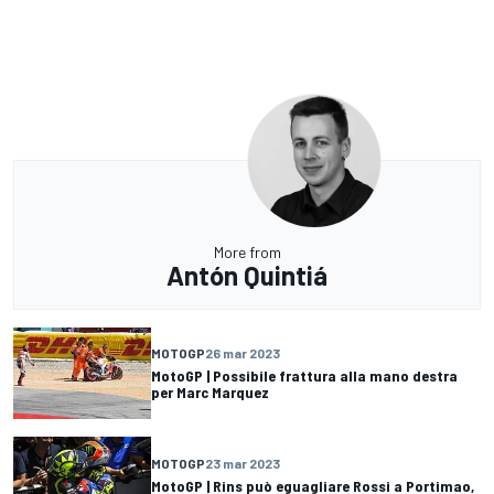
More from
Antón Quintiá
MOTOGP
26 mar 2023
MotoGP | Possibile frattura alla mano destra
per Marc Marquez
MOTOGP
23 mar 2023
MotoGP | Rins può eguagliare Rossi a Portimao,