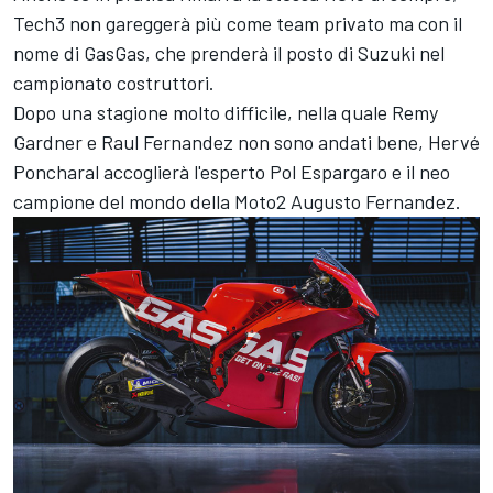
Tech3 non gareggerà più come team privato ma con il
nome di GasGas, che prenderà il posto di Suzuki nel
campionato costruttori.
Dopo una stagione molto difficile, nella quale Remy
Gardner e Raul Fernandez non sono andati bene, Hervé
Poncharal accoglierà l'esperto Pol Espargaro e il neo
campione del mondo della Moto2 Augusto Fernandez.