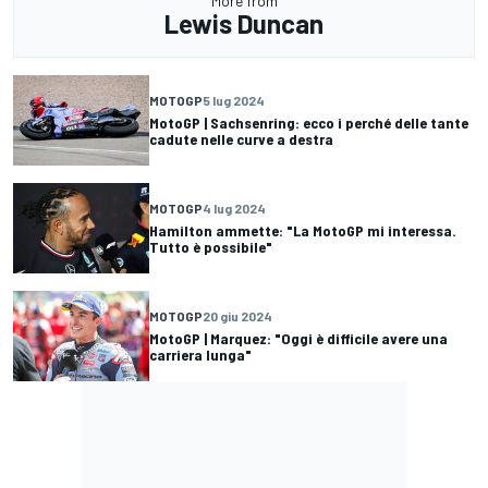
More from
Lewis Duncan
MOTOGP
5 lug 2024
MotoGP | Sachsenring: ecco i perché delle tante
cadute nelle curve a destra
MOTOGP
4 lug 2024
Hamilton ammette: "La MotoGP mi interessa.
Tutto è possibile"
MOTOGP
20 giu 2024
MotoGP | Marquez: "Oggi è difficile avere una
carriera lunga"