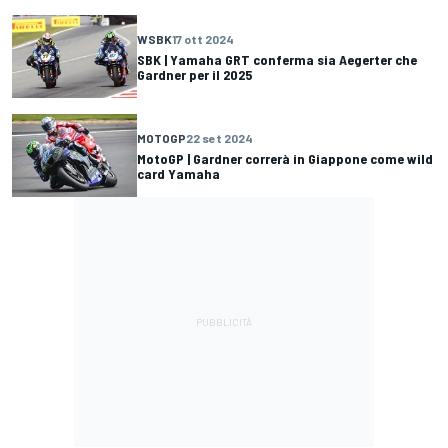
WSBK
17 ott 2024
SBK | Yamaha GRT conferma sia Aegerter che
Gardner per il 2025
MOTOGP
22 set 2024
MotoGP | Gardner correrà in Giappone come wild
card Yamaha