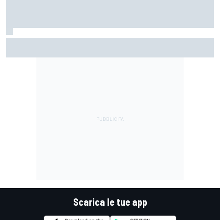
MotoGP | Di Giannantonio: "Sono tornato al 100%.
Cerchiamo di giocarcela per vincere il Mondiale"
Scarica le tue app