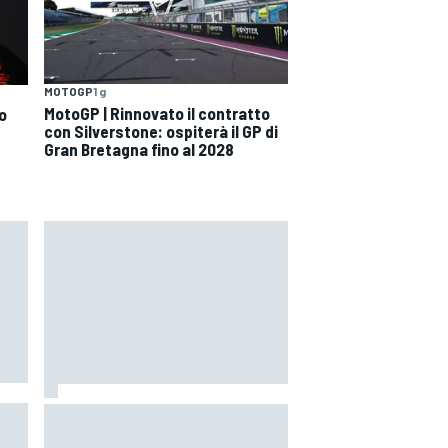
MOTOGP
1 g
MotoGP | Rinnovato il contratto
o
con Silverstone: ospiterà il GP di
Gran Bretagna fino al 2028
MotoGP | Quartararo non ha mai
discusso del rinnovo con Yamaha: