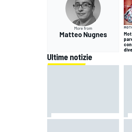
MOT
More from
Matteo Nugnes
Mot
par
con
div
Ultime notizie
MONOMARCA
Vorreste la Subaru Impreza di
WEC 
Colin McRae fatta di Lego?
nuo