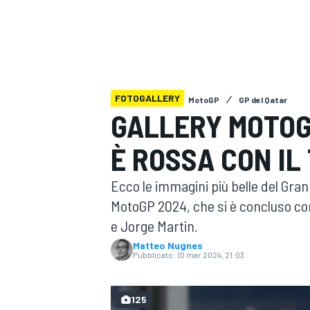
MOTOGP
WEC
FOTOGALLERY
MotoGP
GP del Qatar
GALLERY MOTOGP
È ROSSA CON IL
WRC
Ecco le immagini più belle del Gr
MotoGP 2024, che si è concluso co
e Jorge Martin.
Matteo Nugnes
Pubblicato:
10 mar 2024, 21:03
125