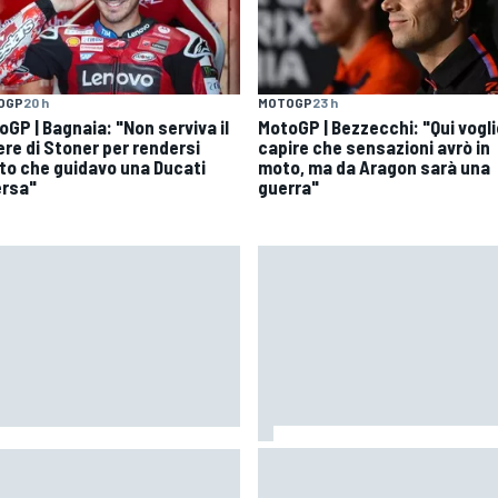
OGP
20 h
MOTOGP
23 h
oGP | Bagnaia: "Non serviva il
MotoGP | Bezzecchi: "Qui vogli
ere di Stoner per rendersi
capire che sensazioni avrò in
to che guidavo una Ducati
moto, ma da Aragon sarà una
ersa"
guerra"
Jack Miller afferma che la
| Meno punti in palio nel
decisione sul dopo-MotoGP è
vo calendario 2026: come
vicina tra le voci su Yamaha in