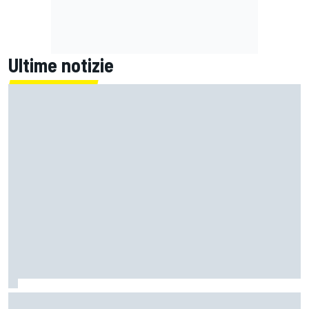
Ultime notizie
MotoGP | L'Aprilia fa il pieno nella Sprint di Silverstone, ora